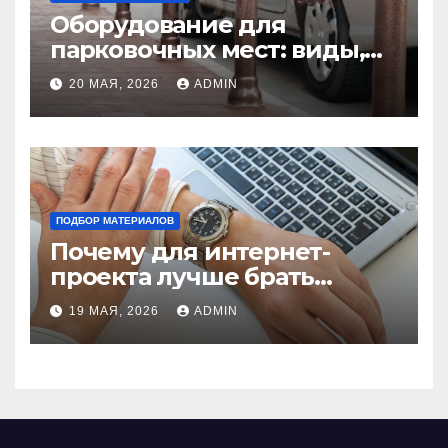
Оборудование для
парковочных мест: виды,
функции и нормы
20 МАЯ, 2026
ADMIN
установки
ПОДБОР МАТЕРИАЛОВ
Почему для интернет-
проекта лучше брать
отдельный сервер:
19 МАЯ, 2026
ADMIN
преимущества и ключевые
аспекты