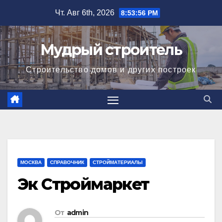
Перейти
Чт. Авг 6th, 2026
8:53:57 PM
к
содержимому
Мудрый строитель
Строительство домов и других построек
МОСКВА
СПРАВОЧНИК
СТРОЙМАТЕРИАЛЫ
Эк Строймаркет
От
admin