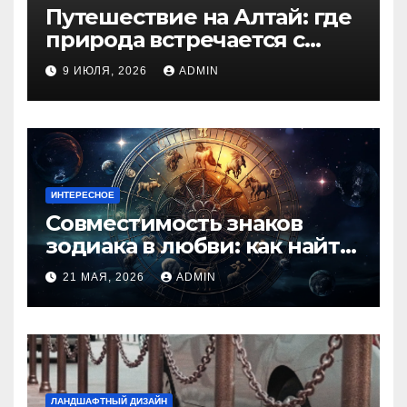
Путешествие на Алтай: где
природа встречается с
духом приключений
9 ИЮЛЯ, 2026
ADMIN
ИНТЕРЕСНОЕ
Совместимость знаков
зодиака в любви: как найти
идеальную пару и
21 МАЯ, 2026
ADMIN
избежать конфликтов
ЛАНДШАФТНЫЙ ДИЗАЙН