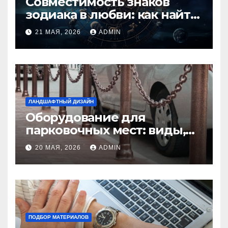
Совместимость знаков
зодиака в любви: как найти
идеальную пару и
21 МАЯ, 2026
ADMIN
избежать конфликтов
ЛАНДШАФТНЫЙ ДИЗАЙН
Оборудование для
парковочных мест: виды,
функции и нормы
20 МАЯ, 2026
ADMIN
установки
ПОДБОР МАТЕРИАЛОВ