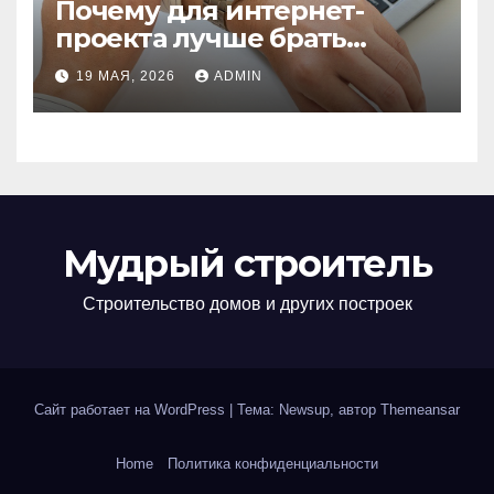
Почему для интернет-
проекта лучше брать
отдельный сервер:
19 МАЯ, 2026
ADMIN
преимущества и ключевые
аспекты
Мудрый строитель
Строительство домов и других построек
Сайт работает на WordPress
|
Тема: Newsup, автор
Themeansar
Home
Политика конфиденциальности