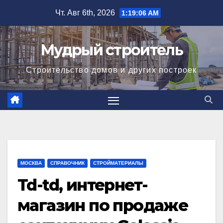
Перейти
Чт. Авг 6th, 2026
1:19:07 AM
к
содержимому
Мудрый строитель
Строительство домов и других построек
МОСКВА
СПРАВОЧНИК
СТРОЙМАТЕРИАЛЫ
Td-td, интернет-
магазин по продаже