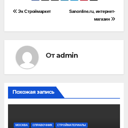
Навигация
Эк Строймаркет
Sanonline.ru, интернет-
магазин
по
записям
От
admin
Похожая запись
МОСКВА
СПРАВОЧНИК
СТРОЙМАТЕРИАЛЫ