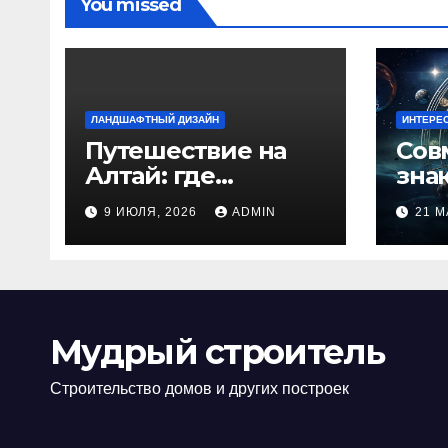
You missed
ЛАНДШАФТНЫЙ ДИЗАЙН
ИНТЕРЕ
Путешествие на
Сов
Алтай: где
зна
природа
люб
9 ИЮЛЯ, 2026
ADMIN
21 М
встречается с
иде
духом
изб
приключений
кон
Мудрый строитель
Строительство домов и других построек