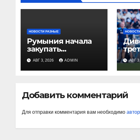
НОВОСТИ РАЗНЫЕ
НОВОСТИ
Румыния начала
Див
закупать
тре
электроэнергию
Глу
АВГ 3, 2026
ADMIN
АВГ 3
на Украине из-за
вор
дефицита
«Ор
«На
Джо
Добавить комментарий
наи
так
Для отправки комментария вам необходимо
автор