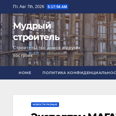
Перейти
Пт. Авг 7th, 2026
5:17:57 AM
к
содержимому
Мудрый
строитель
Строительство домов и других
построек
HOME
ПОЛИТИКА КОНФИДЕНЦИАЛЬНО
НОВОСТИ РАЗНЫЕ