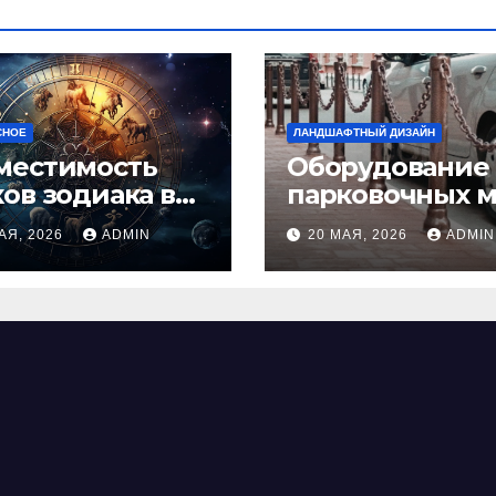
СНОЕ
ЛАНДШАФТНЫЙ ДИЗАЙН
местимость
Оборудование
ков зодиака в
парковочных м
ви: как найти
виды, функции
АЯ, 2026
ADMIN
20 МАЯ, 2026
ADMIN
альную пару и
нормы установ
ежать
фликтов