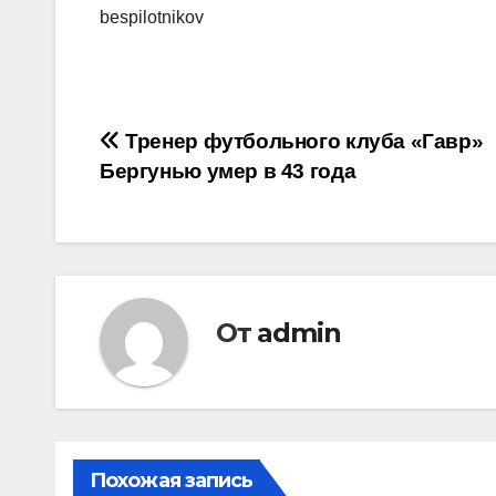
bespilotnikov
Навигация
Тренер футбольного клуба «Гавр»
Бергунью умер в 43 года
по
записям
От
admin
Похожая запись