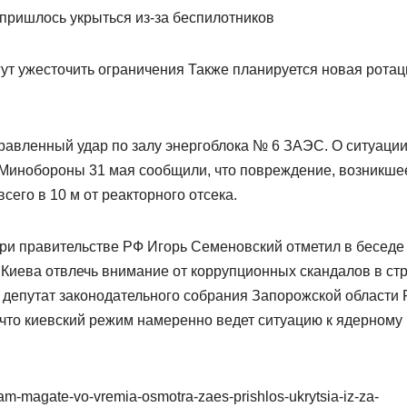
гут ужесточить ограничения Также планируется новая ротац
равленный удар по залу энергоблока № 6 ЗАЭС. О ситуаци
Минобороны 31 мая сообщили, что повреждение, возникше
сего в 10 м от реакторного отсека.
при правительстве РФ Игорь Семеновский отметил в беседе
 Киева отвлечь внимание от коррупционных скандалов в стр
, депутат законодательного собрания Запорожской области 
 что киевский режим намеренно ведет ситуацию к ядерному
tam-magate-vo-vremia-osmotra-zaes-prishlos-ukrytsia-iz-za-