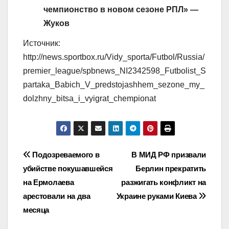
чемпионство в новом сезоне РПЛ» —
Жуков
Источник:
http://news.sportbox.ru/Vidy_sporta/Futbol/Russia/
premier_league/spbnews_NI2342598_Futbolist_S
partaka_Babich_V_predstojashhem_sezone_my_
dolzhny_bitsa_i_vyigrat_chempionat
Навигация
Подозреваемого в
В МИД РФ призвали
убийстве покушавшейся
Берлин прекратить
по
на Ермолаева
разжигать конфликт на
записям
арестовали на два
Украине руками Киева
месяца