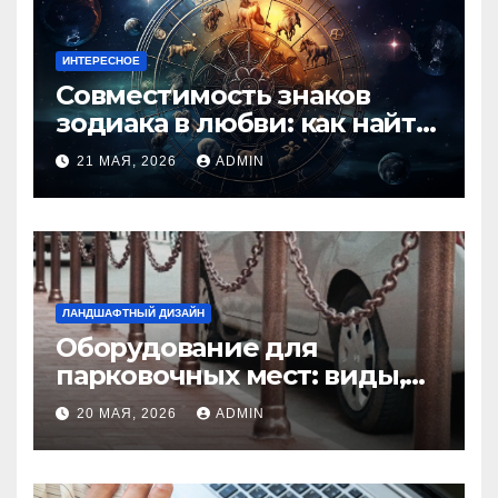
ИНТЕРЕСНОЕ
Совместимость знаков
зодиака в любви: как найти
идеальную пару и
21 МАЯ, 2026
ADMIN
избежать конфликтов
ЛАНДШАФТНЫЙ ДИЗАЙН
Оборудование для
парковочных мест: виды,
функции и нормы
20 МАЯ, 2026
ADMIN
установки