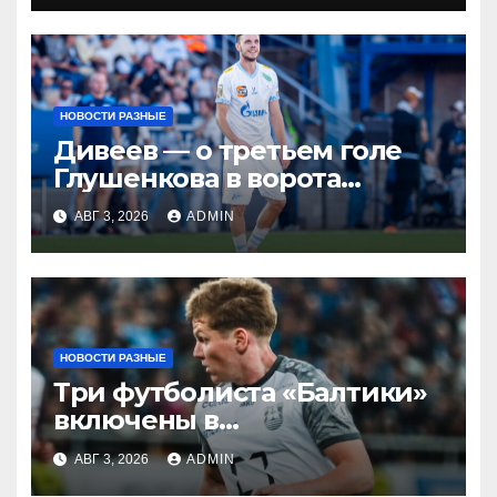
НОВОСТИ РАЗНЫЕ
Дивеев — о третьем голе
Глушенкова в ворота
«Оренбурга»: «Напомнил
АВГ 3, 2026
ADMIN
Джону Джону, что
наигрывали в такой
ситуации»
НОВОСТИ РАЗНЫЕ
Три футболиста «Балтики»
включены в
символическую сборную
АВГ 3, 2026
ADMIN
2‑го тура РПЛ по версии