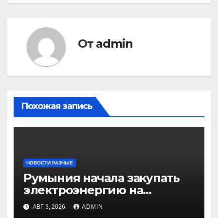
От
admin
Похожая запись
НОВОСТИ РАЗНЫЕ
Румыния начала закупать
электроэнергию на
Украине из-за дефицита
АВГ 3, 2026
ADMIN