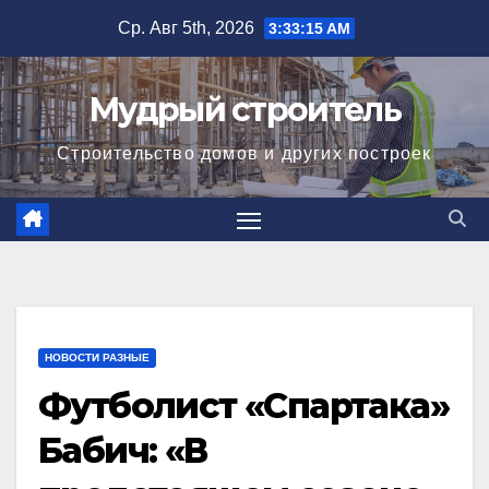
Перейти
Ср. Авг 5th, 2026
3:33:15 AM
к
содержимому
Мудрый строитель
Строительство домов и других построек
НОВОСТИ РАЗНЫЕ
Футболист «Спартака»
Бабич: «В