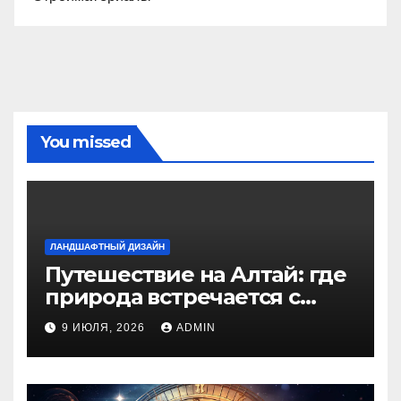
You missed
ЛАНДШАФТНЫЙ ДИЗАЙН
Путешествие на Алтай: где
природа встречается с
духом приключений
9 ИЮЛЯ, 2026
ADMIN