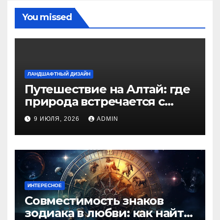
You missed
ЛАНДШАФТНЫЙ ДИЗАЙН
Путешествие на Алтай: где
природа встречается с
духом приключений
9 ИЮЛЯ, 2026
ADMIN
ИНТЕРЕСНОЕ
Совместимость знаков
зодиака в любви: как найти