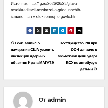
Источник: http://rg.ru/2026/06/23/glava-
rosakkreditacii-rasskazal-o-griadushchih-
izmeneniiah-v-elektronnoj-torgovle.html
Навигация
Вэнс заявил о
Постпредство РФ при
намерении США усилить
ООН заявило о
по
инспекции ядерных
возможной цели удара
записям
объектов Ирана МАГАТЭ
ВСУ по автобусу с
детьми
От
admin