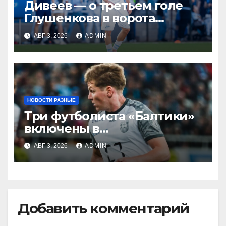
Дивеев — о третьем голе
Глушенкова в ворота
«Оренбурга»: «Напомнил
АВГ 3, 2026
ADMIN
Джону Джону, что
наигрывали в такой
ситуации»
НОВОСТИ РАЗНЫЕ
Три футболиста «Балтики»
включены в
символическую сборную
АВГ 3, 2026
ADMIN
2‑го тура РПЛ по версии
подписчиков МАТЧ
ПРЕМЬЕР
Добавить комментарий