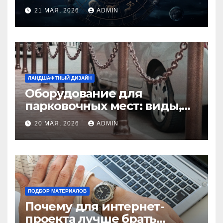
идеальную пару и
21 МАЯ, 2026
ADMIN
избежать конфликтов
ЛАНДШАФТНЫЙ ДИЗАЙН
Оборудование для
парковочных мест: виды,
функции и нормы
20 МАЯ, 2026
ADMIN
установки
ПОДБОР МАТЕРИАЛОВ
Почему для интернет-
проекта лучше брать