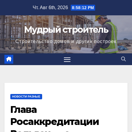
Перейти
Чт. Авг 6th, 2026
8:58:13 PM
к
содержимому
Мудрый строитель
Строительство домов и других построек
НОВОСТИ РАЗНЫЕ
Глава
Росаккредитации