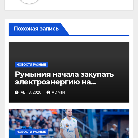
Похожая запись
НОВОСТИ РАЗНЫЕ
Румыния начала закупать
электроэнергию на
Украине из-за дефицита
АВГ 3, 2026
ADMIN
НОВОСТИ РАЗНЫЕ