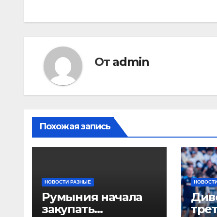
по
записям
От
admin
Похожая запись
НОВОСТИ РАЗНЫЕ
НОВОСТИ
Румыния начала
Див
закупать
тре