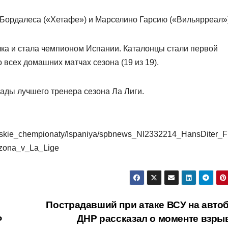
Бордалеса («Хетафе») и Марселино Гарсию («Вильярреал»)
ка и стала чемпионом Испании. Каталонцы стали первой
 всех домашних матчах сезона (19 из 19).
рады лучшего тренера сезона Ла Лиги.
pejskie_chempionaty/Ispaniya/spbnews_NI2332214_HansDiter_Fl
ezona_v_La_Lige
Пострадавший при атаке ВСУ на автоб
Ф
ДНР рассказал о моменте взры