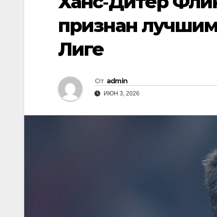
Ханс‑Дитер Флик
признан лучшим 
Лиге
От
admin
ИЮН 3, 2026