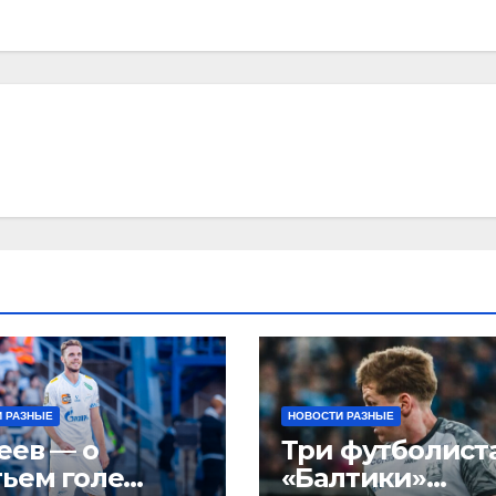
 РАЗНЫЕ
НОВОСТИ РАЗНЫЕ
еев — о
Три футболист
тьем голе
«Балтики»