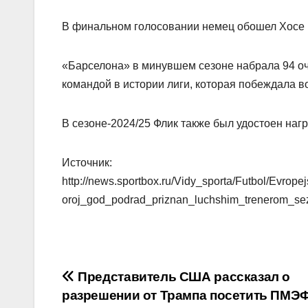
В финальном голосовании немец обошел Хосе 
«Барселона» в минувшем сезоне набрала 94 оч
командой в истории лиги, которая побеждала во
В сезоне‑2024/25 Флик также был удостоен наг
Источник:
http://news.sportbox.ru/Vidy_sporta/Futbol/Evro
oroj_god_podrad_priznan_luchshim_trenerom_s
Навигация
Представитель США рассказал о
разрешении от Трампа посетить ПМЭ