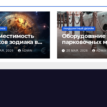
СНОЕ
ЛАНДШАФТНЫЙ ДИЗАЙН
местимость
Оборудование
ков зодиака в
парковочных м
ви: как найти
виды, функции
АЯ, 2026
ADMIN
20 МАЯ, 2026
ADMIN
альную пару и
нормы установ
ежать
фликтов