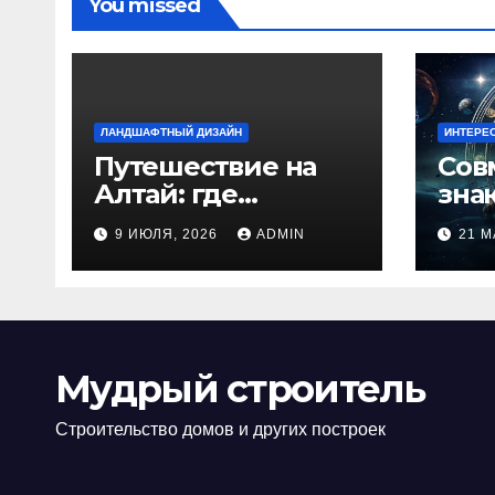
You missed
ЛАНДШАФТНЫЙ ДИЗАЙН
ИНТЕРЕ
Путешествие на
Сов
Алтай: где
зна
природа
люб
9 ИЮЛЯ, 2026
ADMIN
21 М
встречается с
иде
духом
изб
приключений
кон
Мудрый строитель
Строительство домов и других построек