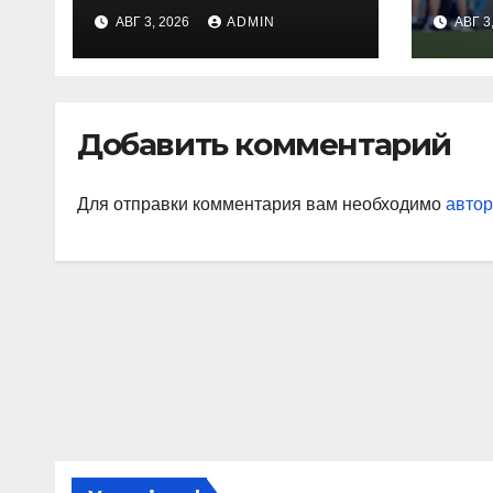
электроэнергию
Глу
АВГ 3, 2026
ADMIN
АВГ 3
на Украине из-за
вор
дефицита
«Ор
«На
Джо
Добавить комментарий
наи
так
Для отправки комментария вам необходимо
автор