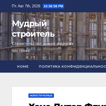
Перейти
Пт. Авг 7th, 2026
10:38:59 PM
к
содержимому
Мудрый
строитель
Строительство домов и других
построек
HOME
ПОЛИТИКА КОНФИДЕНЦИАЛЬНО
НОВОСТИ РАЗНЫЕ