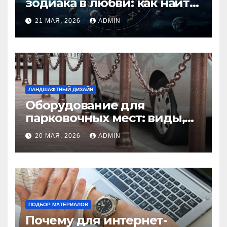
зодиака в любви: как найти
идеальную пару и
21 МАЯ, 2026
ADMIN
избежать конфликтов
ЛАНДШАФТНЫЙ ДИЗАЙН
Оборудование для
парковочных мест: виды,
функции и нормы
20 МАЯ, 2026
ADMIN
установки
ПОДБОР МАТЕРИАЛОВ
Почему для интернет-