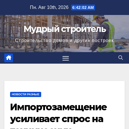
Перейти
Пн. Авг 10th, 2026
6:42:03 AM
к
содержимому
Мудрый строитель
Строительство домов и других построек
НОВОСТИ РАЗНЫЕ
Импортозамещение
усиливает спрос на