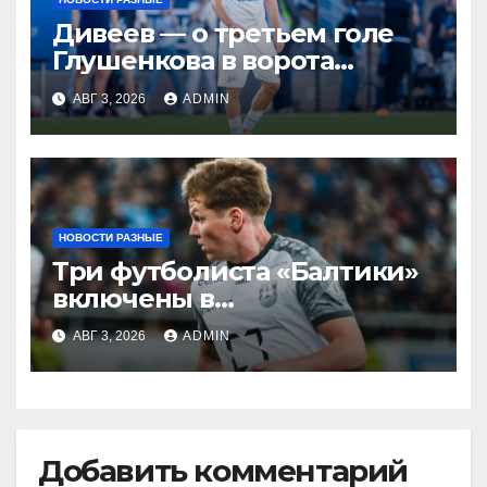
Дивеев — о третьем голе
Глушенкова в ворота
«Оренбурга»: «Напомнил
АВГ 3, 2026
ADMIN
Джону Джону, что
наигрывали в такой
ситуации»
НОВОСТИ РАЗНЫЕ
Три футболиста «Балтики»
включены в
символическую сборную
АВГ 3, 2026
ADMIN
2‑го тура РПЛ по версии
подписчиков МАТЧ
ПРЕМЬЕР
Добавить комментарий