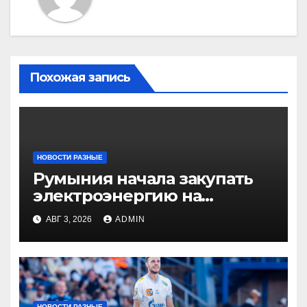
Похожая запись
НОВОСТИ РАЗНЫЕ
Румыния начала закупать
электроэнергию на
Украине из-за дефицита
АВГ 3, 2026
ADMIN
НОВОСТИ РАЗНЫЕ