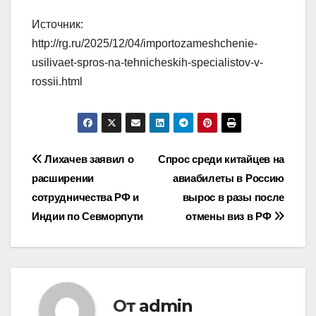
Источник:
http://rg.ru/2025/12/04/importozameshchenie-
usilivaet-spros-na-tehnicheskih-specialistov-v-
rossii.html
Навигация
Лихачев заявил о
Спрос среди китайцев на
расширении
авиабилеты в Россию
по
сотрудничества РФ и
вырос в разы после
записям
Индии по Севморпути
отмены виз в РФ
От
admin