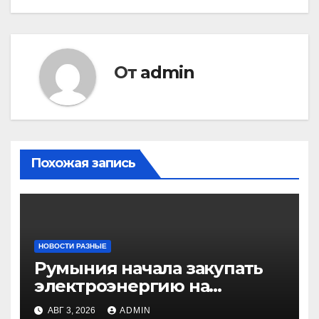
От
admin
Похожая запись
НОВОСТИ РАЗНЫЕ
Румыния начала закупать
электроэнергию на
Украине из-за дефицита
АВГ 3, 2026
ADMIN