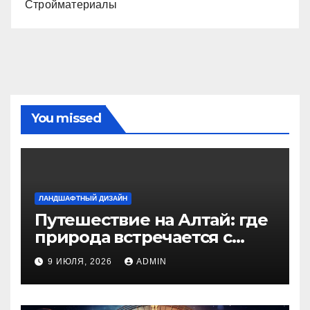
Стройматериалы
You missed
ЛАНДШАФТНЫЙ ДИЗАЙН
Путешествие на Алтай: где
природа встречается с
духом приключений
9 ИЮЛЯ, 2026
ADMIN