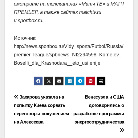
смотрите на телеканалах «Матч ТВ» и МАТЧ
ПРЕМЬЕР, а также сайтах matchtv.ru
и sportbox.ru.
Источник:
http://news.sportbox.ru/Vidy_sporta/Futbol/Russia/
premier_league/spbnews_NI2294598_Kornejev_
Boselli_dla_Krasnodara__eto_usilenije
Навигация
Захарова указала на
Венесуэла и США
попытку Киева сорвать
договорились о
по
переговоры покушением
разработке программы
записям
на Алексеева
энергосотрудничества