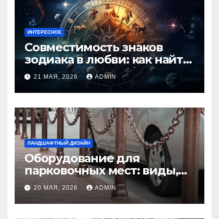
ИНТЕРЕСНОЕ
Совместимость знаков
зодиака в любви: как найти
идеальную пару и
21 МАЯ, 2026
ADMIN
избежать конфликтов
ЛАНДШАФТНЫЙ ДИЗАЙН
Оборудование для
парковочных мест: виды,
функции и нормы
20 МАЯ, 2026
ADMIN
установки