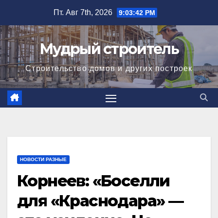
Перейти
Пт. Авг 7th, 2026
9:03:43 PM
к
содержимому
Мудрый строитель
Строительство домов и других построек
НОВОСТИ РАЗНЫЕ
Корнеев: «Боселли
для «Краснодара» —