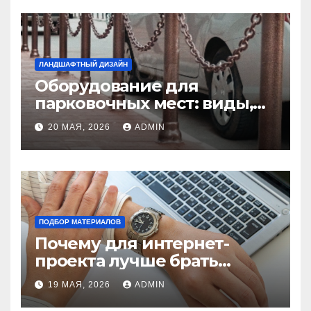
ЛАНДШАФТНЫЙ ДИЗАЙН
Оборудование для
парковочных мест: виды,
функции и нормы
20 МАЯ, 2026
ADMIN
установки
ПОДБОР МАТЕРИАЛОВ
Почему для интернет-
проекта лучше брать
отдельный сервер:
19 МАЯ, 2026
ADMIN
преимущества и ключевые