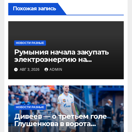
Похожая запись
НОВОСТИ РАЗНЫЕ
Румыния начала закупать
электроэнергию на
Украине из-за дефицита
АВГ 3, 2026
ADMIN
НОВОСТИ РАЗНЫЕ
Дивеев — о третьем голе
Глушенкова в ворота
«Оренбурга»: «Напомнил