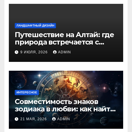
ЛАНДШАФТНЫЙ ДИЗАЙН
Путешествие на Алтай: где
природа встречается с
духом приключений
9 ИЮЛЯ, 2026
ADMIN
ИНТЕРЕСНОЕ
Совместимость знаков
зодиака в любви: как найти
идеальную пару и
21 МАЯ, 2026
ADMIN
избежать конфликтов