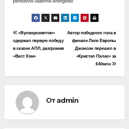
peredovoi-iadernoi-energetiki
Навигация
«Вулверхэмптон»
Автор победного гола в
одержал первую победу
финале Лиги Европы
по
в сезоне АПЛ, разгромив
Джонсон перешел в
записям
«Вест Хэм»
«Кристал Пэлас» за
€40млн
От
admin