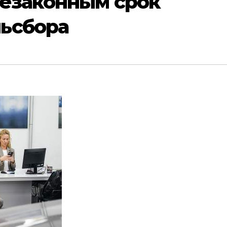
незаконным срок
ьсбора