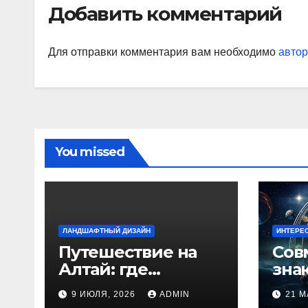
Добавить комментарий
наи
так
Для отправки комментария вам необходимо
автор
You missed
ЛАНДШАФТНЫЙ ДИЗАЙН
ИНТЕРЕ
Путешествие на
Сов
Алтай: где
зна
природа
люб
9 ИЮЛЯ, 2026
ADMIN
21 М
встречается с
иде