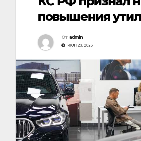
КС РФ признал 
повышения утил
От
admin
ИЮН 23, 2026