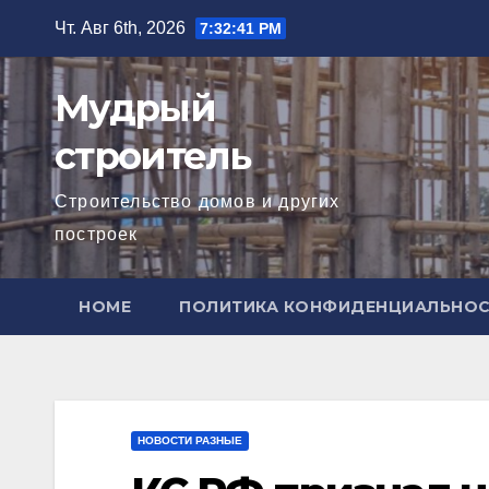
Перейти
Чт. Авг 6th, 2026
7:32:43 PM
к
содержимому
Мудрый
строитель
Строительство домов и других
построек
HOME
ПОЛИТИКА КОНФИДЕНЦИАЛЬНО
НОВОСТИ РАЗНЫЕ