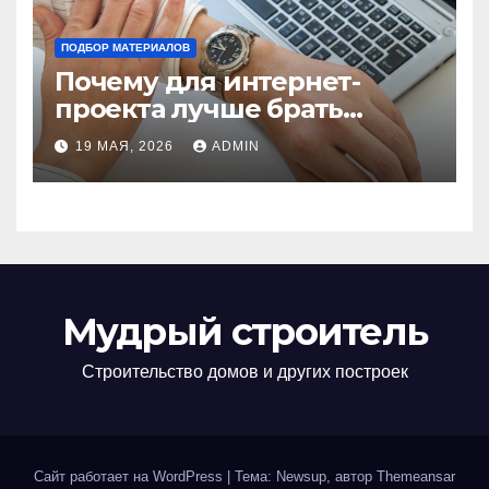
ПОДБОР МАТЕРИАЛОВ
Почему для интернет-
проекта лучше брать
отдельный сервер:
19 МАЯ, 2026
ADMIN
преимущества и ключевые
аспекты
Мудрый строитель
Строительство домов и других построек
Сайт работает на WordPress
|
Тема: Newsup, автор
Themeansar