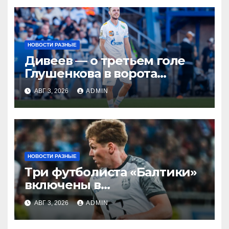
НОВОСТИ РАЗНЫЕ
Дивеев — о третьем голе
Глушенкова в ворота
«Оренбурга»: «Напомнил
АВГ 3, 2026
ADMIN
Джону Джону, что
наигрывали в такой
ситуации»
НОВОСТИ РАЗНЫЕ
Три футболиста «Балтики»
включены в
символическую сборную
АВГ 3, 2026
ADMIN
2‑го тура РПЛ по версии
подписчиков МАТЧ