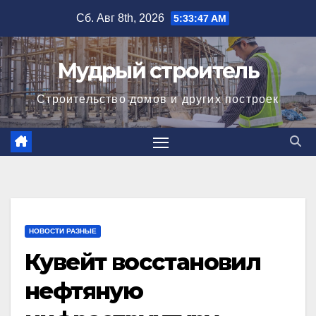
Перейти
Сб. Авг 8th, 2026
5:33:48 AM
к
содержимому
Мудрый строитель
Строительство домов и других построек
НОВОСТИ РАЗНЫЕ
Кувейт восстановил
нефтяную