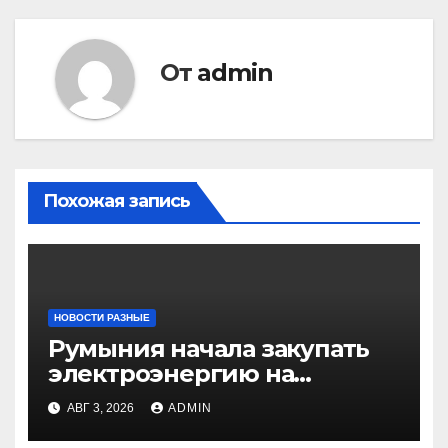
От
admin
Похожая запись
НОВОСТИ РАЗНЫЕ
Румыния начала закупать
электроэнергию на
Украине из-за дефицита
АВГ 3, 2026
ADMIN