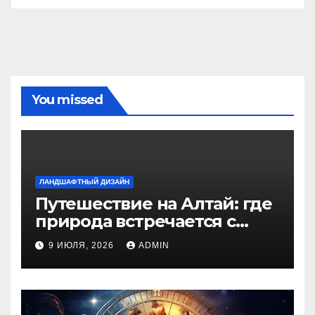
You missed
ЛАНДШАФТНЫЙ ДИЗАЙН
Путешествие на Алтай: где
природа встречается с
духом приключений
9 ИЮЛЯ, 2026
ADMIN