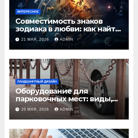
ИНТЕРЕСНОЕ
Совместимость знаков
зодиака в любви: как найти
идеальную пару и
21 МАЯ, 2026
ADMIN
избежать конфликтов
ЛАНДШАФТНЫЙ ДИЗАЙН
Оборудование для
парковочных мест: виды,
функции и нормы
20 МАЯ, 2026
ADMIN
установки