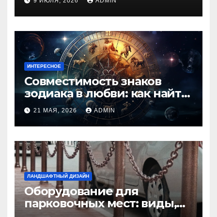
9 ИЮЛЯ, 2026
ADMIN
ИНТЕРЕСНОЕ
Совместимость знаков
зодиака в любви: как найти
идеальную пару и
21 МАЯ, 2026
ADMIN
избежать конфликтов
ЛАНДШАФТНЫЙ ДИЗАЙН
Оборудование для
парковочных мест: виды,
функции и нормы