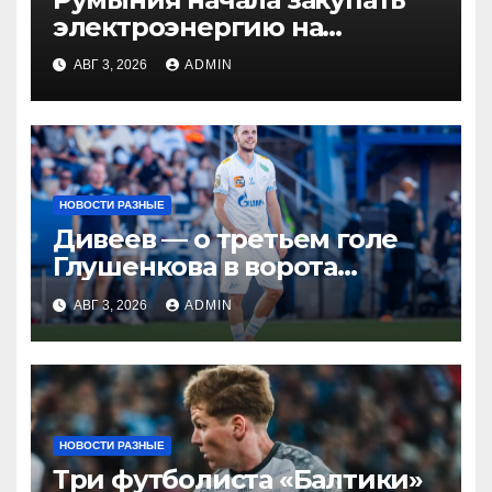
электроэнергию на
Украине из-за дефицита
АВГ 3, 2026
ADMIN
НОВОСТИ РАЗНЫЕ
Дивеев — о третьем голе
Глушенкова в ворота
«Оренбурга»: «Напомнил
АВГ 3, 2026
ADMIN
Джону Джону, что
наигрывали в такой
ситуации»
НОВОСТИ РАЗНЫЕ
Три футболиста «Балтики»