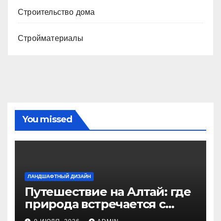
Строительство дома
Стройматериалы
You missed
ЛАНДШАФТНЫЙ ДИЗАЙН
Путешествие на Алтай: где
природа встречается с
духом приключений