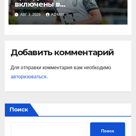
включены в
символическую сборную
АВГ 3, 2026
ADMIN
2‑го тура РПЛ по версии
подписчиков МАТЧ
ПРЕМЬЕР
Добавить комментарий
Для отправки комментария вам необходимо
авторизоваться
.
Поиск
Поиск