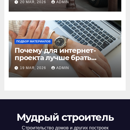
20 МАЯ, 2026
ADMIN
установки
ПОДБОР МАТЕРИАЛОВ
Почему для интернет-
проекта лучше брать
отдельный сервер:
19 МАЯ, 2026
ADMIN
преимущества и ключевые
аспекты
Мудрый строитель
Строительство домов и других построек