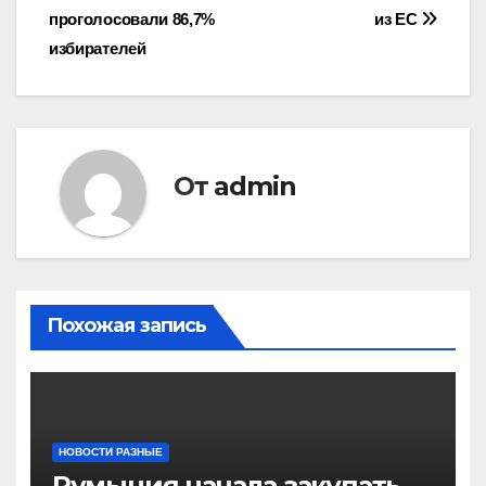
по
проголосовали 86,7%
из ЕС
записям
избирателей
От
admin
Похожая запись
НОВОСТИ РАЗНЫЕ
Румыния начала закупать