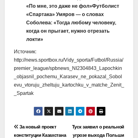
«По мне, это даже не фол»
Футболист
«Спартака» Умяров — о словах
Соболева: «Тогда любому человеку,
когда он прыгает, нужно отрезать
локти»
Источник:
http://news.sportbox.ru/Vidy_sporta/Futbol/Russia/
premier_league/spbnews_NI2304843_Lapochkin
_objasnil_pochemu_Karasev_ne_pokazal_Sobol
evu_vtoruju_zheltuju_kartochku_v_matche_Zenit_
_Spartak
Навигация
За новый проект
Туск заявил о реальной
конституции Казахстана
угрозе выхода Польши