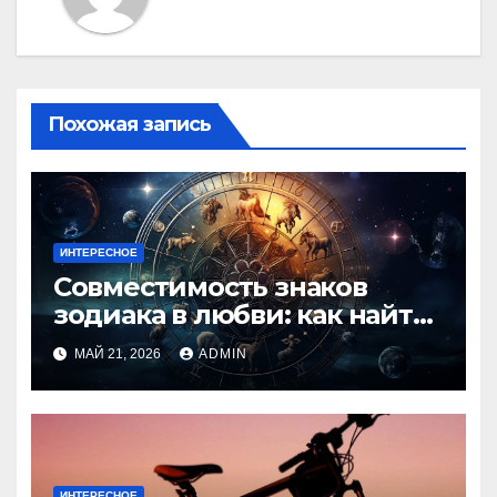
Похожая запись
ИНТЕРЕСНОЕ
Совместимость знаков
зодиака в любви: как найти
идеальную пару и
МАЙ 21, 2026
ADMIN
избежать конфликтов
ИНТЕРЕСНОЕ