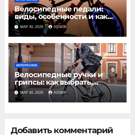
Велосипедные педали:
виды, особенности и как
выбрать идеальный
МАР 30, 2026
ADMIN
вариант
ИНТЕРЕСНОЕ
Велосипедные ручки и
грипсы: как выбрать,
установить и ухаживать
МАР 30, 2026
ADMIN
Добавить комментарий