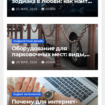
зодиака в любви: как найти
идеальную пару и
21 МАЯ, 2026
ADMIN
избежать конфликтов
ЛАНДШАФТНЫЙ ДИЗАЙН
Оборудование для
парковочных мест: виды,
функции и нормы
20 МАЯ, 2026
ADMIN
установки
ПОДБОР МАТЕРИАЛОВ
Почему для интернет-