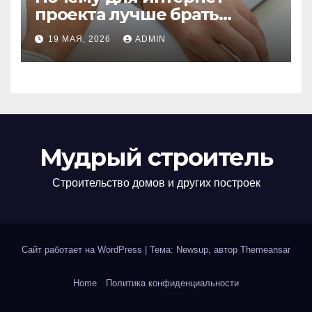
проекта лучше брать
отдельный сервер:
19 МАЯ, 2026
ADMIN
преимущества и ключевые
аспекты
Мудрый строитель
Строительство домов и других построек
Сайт работает на WordPress
|
Тема: Newsup, автор
Themeansar
Home
Политика конфиденциальности