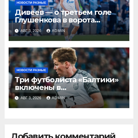
НОВОСТИ РАЗНЫЕ
Дивеев — о третьем голе
Глушенкова в ворота
«Оренбурга»: «Напомнил
АВГ 3, 2026
ADMIN
Джону Джону, что
наигрывали в такой
ситуации»
НОВОСТИ РАЗНЫЕ
Три футболиста «Балтики»
включены в
символическую сборную
АВГ 3, 2026
ADMIN
2‑го тура РПЛ по версии
подписчиков МАТЧ
ПРЕМЬЕР
Добавить комментарий