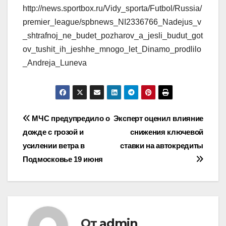
http://news.sportbox.ru/Vidy_sporta/Futbol/Russia/
premier_league/spbnews_NI2336766_Nadejus_v
_shtrafnoj_ne_budet_pozharov_a_jesli_budut_got
ov_tushit_ih_jeshhe_mnogo_let_Dinamo_prodlilo
_Andreja_Luneva
Навигация
МЧС предупредило о
Эксперт оценил влияние
дожде с грозой и
снижения ключевой
по
усилении ветра в
ставки на автокредиты
записям
Подмосковье 19 июня
От
admin