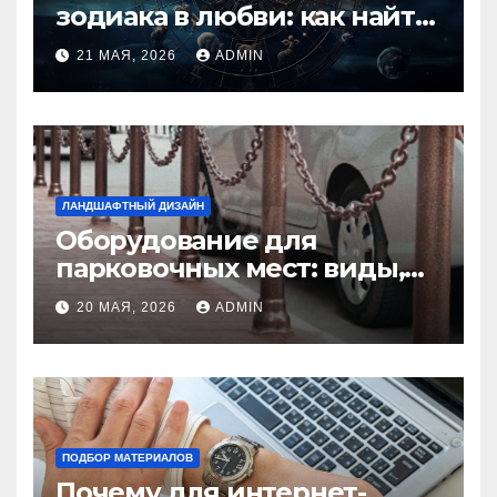
зодиака в любви: как найти
идеальную пару и
21 МАЯ, 2026
ADMIN
избежать конфликтов
ЛАНДШАФТНЫЙ ДИЗАЙН
Оборудование для
парковочных мест: виды,
функции и нормы
20 МАЯ, 2026
ADMIN
установки
ПОДБОР МАТЕРИАЛОВ
Почему для интернет-