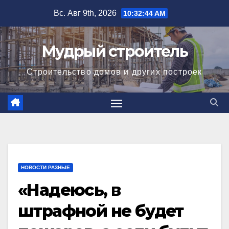
Перейти
Вс. Авг 9th, 2026
10:32:45 AM
к
содержимому
Мудрый строитель
Строительство домов и других построек
НОВОСТИ РАЗНЫЕ
«Надеюсь, в
штрафной не будет