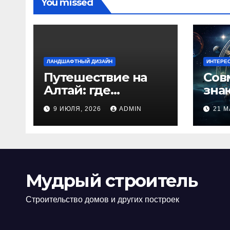
You missed
ЛАНДШАФТНЫЙ ДИЗАЙН
ИНТЕРЕ
Путешествие на
Сов
Алтай: где
зна
природа
люб
9 ИЮЛЯ, 2026
ADMIN
21 М
встречается с
иде
духом
изб
приключений
кон
Мудрый строитель
Строительство домов и других построек