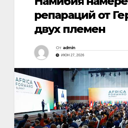
Намибия намере
репараций от Ге
двух племен
От
admin
ИЮН 27, 2026