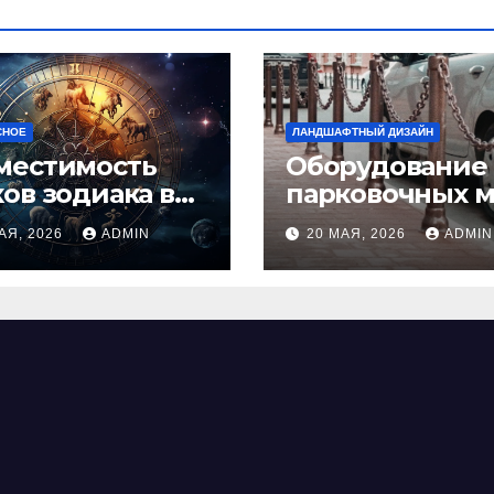
СНОЕ
ЛАНДШАФТНЫЙ ДИЗАЙН
местимость
Оборудование
ков зодиака в
парковочных м
ви: как найти
виды, функции
АЯ, 2026
ADMIN
20 МАЯ, 2026
ADMIN
альную пару и
нормы установ
ежать
фликтов