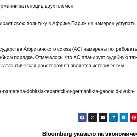
бирает свою политику в Африке Париж не намерен уступать
государства Африканского союза (АС) намерены потребовать
ебном порядке. Отмечалось, что АС планирует судебную тя
ансатлантическая работорговля является историческим
a-namerena-dobitsia-reparatcii-ot-germanii-za-genotcid-dvukh-
Bloomberg указало на экономиче