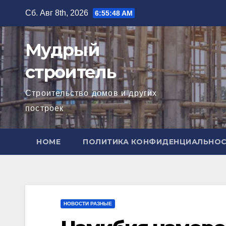
Перейти
Сб. Авг 8th, 2026
6:55:49 AM
к
содержимому
Мудрый
строитель
Строительство домов и других
построек
HOME
ПОЛИТИКА КОНФИДЕНЦИАЛЬНО
НОВОСТИ РАЗНЫЕ