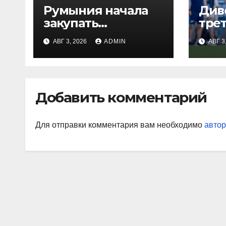
Румыния начала
Див
закупать
тре
электроэнергию
Глу
АВГ 3, 2026
ADMIN
АВГ 3
на Украине из-за
вор
дефицита
«Ор
«На
Джо
Добавить комментарий
наи
так
Для отправки комментария вам необходимо
автор