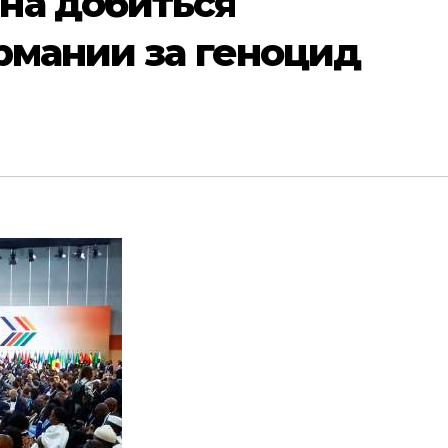
на добиться
рмании за геноцид