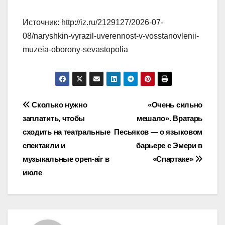
Источник: http://iz.ru/2129127/2026-07-
08/naryshkin-vyrazil-uverennost-v-vosstanovlenii-
muzeia-oborony-sevastopolia
Навигация
Сколько нужно
«Очень сильно
заплатить, чтобы
мешало». Вратарь
по
сходить на театральные
Песьяков — о языковом
записям
спектакли и
барьере с Эмери в
музыкальные open-air в
«Спартаке»
июле