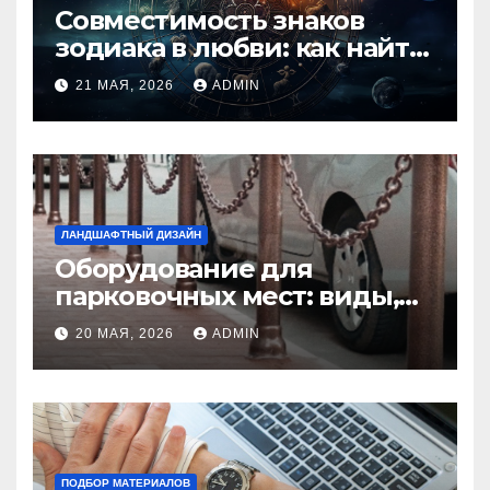
Совместимость знаков
зодиака в любви: как найти
идеальную пару и
21 МАЯ, 2026
ADMIN
избежать конфликтов
ЛАНДШАФТНЫЙ ДИЗАЙН
Оборудование для
парковочных мест: виды,
функции и нормы
20 МАЯ, 2026
ADMIN
установки
ПОДБОР МАТЕРИАЛОВ