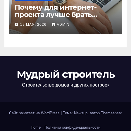
Почему для интернет-
проекта лучше брать
отдельный сервер:
19 МАЯ, 2026
ADMIN
преимущества и ключевые
аспекты
Мудрый строитель
Строительство домов и других построек
Сайт работает на WordPress
|
Тема: Newsup, автор
Themeansar
Home
Политика конфиденциальности