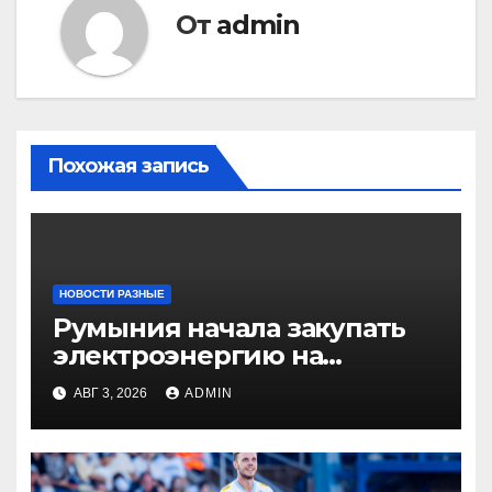
От
admin
Похожая запись
НОВОСТИ РАЗНЫЕ
Румыния начала закупать
электроэнергию на
Украине из-за дефицита
АВГ 3, 2026
ADMIN