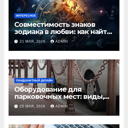
ИНТЕРЕСНОЕ
Совместимость знаков
зодиака в любви: как найти
идеальную пару и
21 МАЯ, 2026
ADMIN
избежать конфликтов
ЛАНДШАФТНЫЙ ДИЗАЙН
Оборудование для
парковочных мест: виды,
функции и нормы
20 МАЯ, 2026
ADMIN
установки