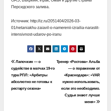
ОАЭ, Бахрейн, Ирак, Оман и другие страны
Персидского залива.
Источник: http://iz.ru/2051404/2026-03-
01/netaniakhu-zaiavil-o-namerenii-izrailia-narastit-
intensivnost-udarov-po-iranu
Навигация
Лапочкин — о
Тренер «Ростова» Альба
судействе в матчах 19‑го
— о поражении от
по
тура РПЛ: «Арбитры
«Краснодара»: «VAR
записям
абсолютно не готовы к
нужно использовать,
рестарту сезона»
если это необходимо.
Судьи знают лучше
меня»