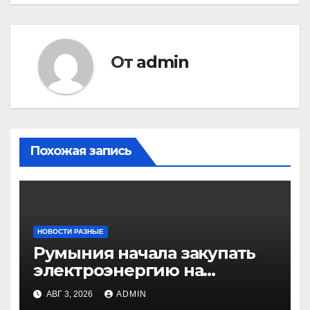
От
admin
Похожая запись
НОВОСТИ РАЗНЫЕ
Румыния начала закупать
электроэнергию на
Украине из-за дефицита
АВГ 3, 2026
ADMIN