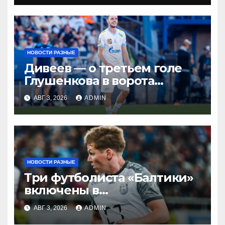
НОВОСТИ РАЗНЫЕ
Дивеев — о третьем голе
Глушенкова в ворота
«Оренбурга»: «Напомнил
АВГ 3, 2026
ADMIN
Джону Джону, что
наигрывали в такой
ситуации»
НОВОСТИ РАЗНЫЕ
Три футболиста «Балтики»
включены в
символическую сборную
АВГ 3, 2026
ADMIN
2‑го тура РПЛ по версии