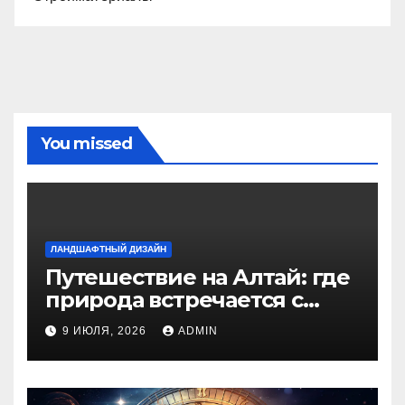
You missed
ЛАНДШАФТНЫЙ ДИЗАЙН
Путешествие на Алтай: где
природа встречается с
духом приключений
9 ИЮЛЯ, 2026
ADMIN