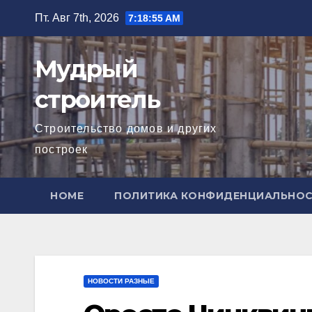
Перейти
Пт. Авг 7th, 2026
7:18:57 AM
к
содержимому
Мудрый
строитель
Строительство домов и других
построек
HOME
ПОЛИТИКА КОНФИДЕНЦИАЛЬНО
НОВОСТИ РАЗНЫЕ