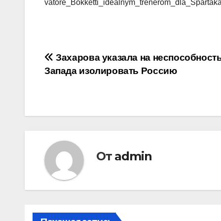
vatore_Bokketti_idealnym_trenerom_dla_Spartak
Навигация
Захарова указала на неспособност
Запада изолировать Россию
по
записям
От
admin