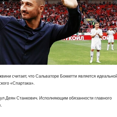
ини считает, что Сальваторе Боккетти является идеально
ского «Спартака».
нул Деян Станкович. Исполняющим обязанности главного
.