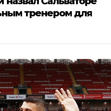
 назвал Сальваторе
ьным тренером для