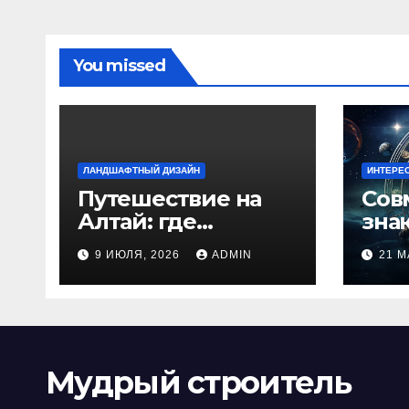
You missed
ЛАНДШАФТНЫЙ ДИЗАЙН
ИНТЕРЕ
Путешествие на
Сов
Алтай: где
зна
природа
люб
9 ИЮЛЯ, 2026
ADMIN
21 М
встречается с
иде
духом
изб
приключений
кон
Мудрый строитель