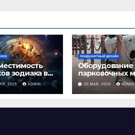
СНОЕ
ЛАНДШАФТНЫЙ ДИЗАЙН
местимость
Оборудование
ков зодиака в
парковочных м
ви: как найти
виды, функции
АЯ, 2026
ADMIN
20 МАЯ, 2026
ADMIN
альную пару и
нормы установ
ежать
фликтов