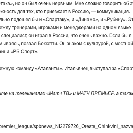
ка», но он был очень нервным. Мне сложно говорить об э
жность для тех, кто приезжает в Россию, — коммуникация.
ально подошел бы и «Спартаку», и «Динамо», и «Рубину». Э
 между тренерами, игроками и менеджерами на одном языке
пециалист, он играл в России, что очень важно. Если бы я
мываясь, позвал Боккетти. Он знаком с культурой, с местной
квини «РБ Спорт».
дежную команду «Аталанты». Итальянец выступал за «Спар
те на телеканалах «Матч ТВ» и МАТЧ ПРЕМЬЕР, а такж
sia/premier_league/spbnews_NI2279726_Oreste_Chinkvini_nazva