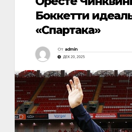
Оресте Чинквини
Боккетти идеал
«Спартака»
От
admin
ДЕК 20, 2025