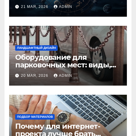
идеальную пару и
21 МАЯ, 2026
ADMIN
избежать конфликтов
ЛАНДШАФТНЫЙ ДИЗАЙН
Оборудование для
парковочных мест: виды,
функции и нормы
20 МАЯ, 2026
ADMIN
установки
ПОДБОР МАТЕРИАЛОВ
Почему для интернет-
проекта лучше брать