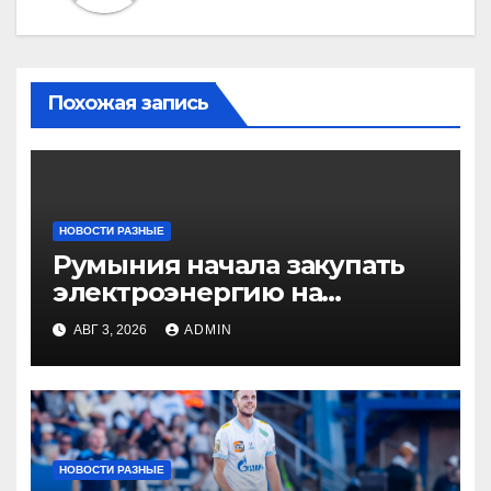
Похожая запись
НОВОСТИ РАЗНЫЕ
Румыния начала закупать
электроэнергию на
Украине из-за дефицита
АВГ 3, 2026
ADMIN
НОВОСТИ РАЗНЫЕ