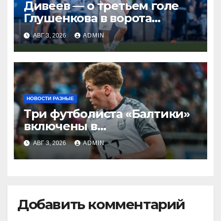
Дивеев — о третьем голе
Глушенкова в ворота
«Оренбурга»: «Напомнил
АВГ 3, 2026
ADMIN
Джону Джону, что
наигрывали в такой
ситуации»
НОВОСТИ РАЗНЫЕ
Три футболиста «Балтики»
включены в
символическую сборную
АВГ 3, 2026
ADMIN
2‑го тура РПЛ по версии
подписчиков МАТЧ
ПРЕМЬЕР
Добавить комментарий