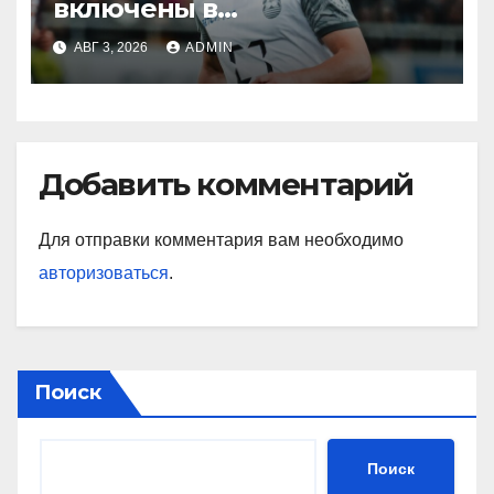
включены в
символическую сборную
АВГ 3, 2026
ADMIN
2‑го тура РПЛ по версии
подписчиков МАТЧ
ПРЕМЬЕР
Добавить комментарий
Для отправки комментария вам необходимо
авторизоваться
.
Поиск
Поиск