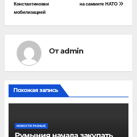
записям
Константиновки
на саммите НАТО
мобилизацией
От
admin
Похожая запись
НОВОСТИ РАЗНЫЕ
Румыния начала закупать