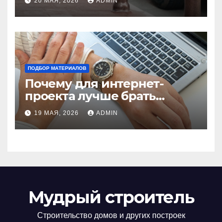
20 МАЯ, 2026
ADMIN
установки
ПОДБОР МАТЕРИАЛОВ
Почему для интернет-
проекта лучше брать
отдельный сервер:
19 МАЯ, 2026
ADMIN
преимущества и ключевые
аспекты
Мудрый строитель
Строительство домов и других построек