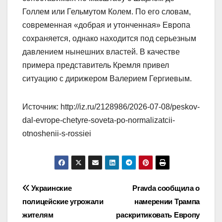
Голлем или Гельмутом Колем. По его словам,
современная «добрая и утонченная» Европа
сохраняется, однако находится под серьезным
давлением нынешних властей. В качестве
примера представитель Кремля привел
ситуацию с дирижером Валерием Гергиевым.
Источник: http://iz.ru/2128986/2026-07-08/peskov-
dal-evrope-chetyre-soveta-po-normalizatcii-
otnoshenii-s-rossiei
Навигация
Украинские
Pravda сообщила о
полицейские угрожали
намерении Трампа
по
жителям
раскритиковать Европу