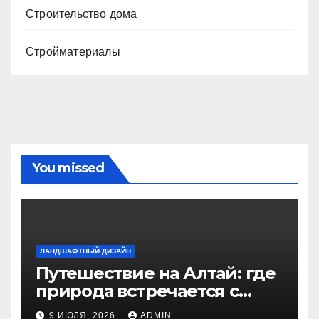
Строительство дома
Стройматериалы
You missed
ЛАНДШАФТНЫЙ ДИЗАЙН
Путешествие на Алтай: где
природа встречается с
духом приключений
9 ИЮЛЯ, 2026
ADMIN