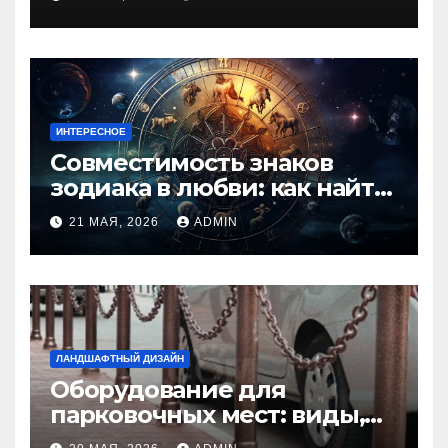
ИНТЕРЕСНОЕ
Совместимость знаков
зодиака в любви: как найти
идеальную пару и
21 МАЯ, 2026
ADMIN
избежать конфликтов
ЛАНДШАФТНЫЙ ДИЗАЙН
Оборудование для
парковочных мест: виды,
функции и нормы