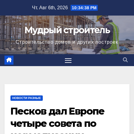
Перейти
Чт. Авг 6th, 2026
10:34:39 PM
к
содержимому
Мудрый строитель
Строительство домов и других построек
НОВОСТИ РАЗНЫЕ
Песков дал Европе
четыре совета по