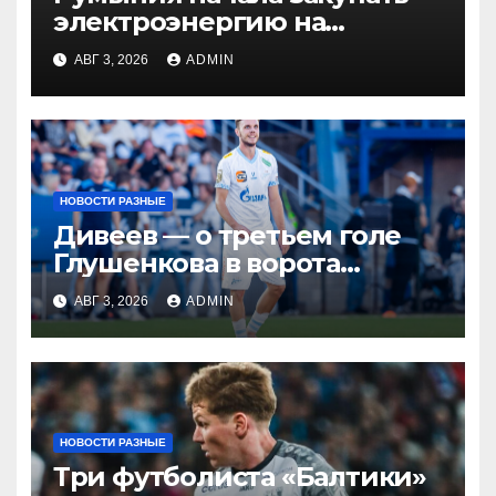
электроэнергию на
Украине из-за дефицита
АВГ 3, 2026
ADMIN
НОВОСТИ РАЗНЫЕ
Дивеев — о третьем голе
Глушенкова в ворота
«Оренбурга»: «Напомнил
АВГ 3, 2026
ADMIN
Джону Джону, что
наигрывали в такой
ситуации»
НОВОСТИ РАЗНЫЕ
Три футболиста «Балтики»