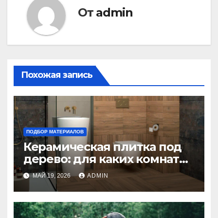
От
admin
Похожая запись
ПОДБОР МАТЕРИАЛОВ
Керамическая плитка под
дерево: для каких комнат
подойдет?
МАЙ 19, 2026
ADMIN