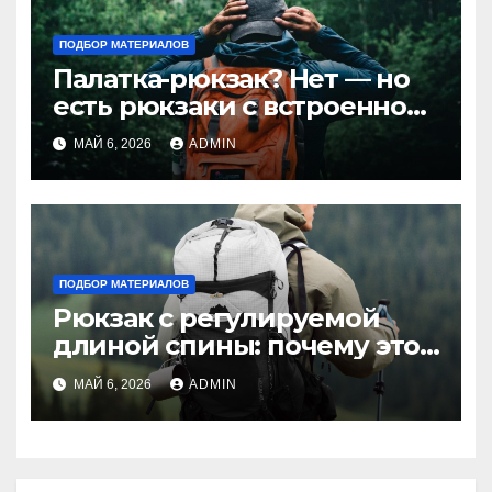
ПОДБОР МАТЕРИАЛОВ
Палатка-рюкзак? Нет — но
есть рюкзаки с встроенной
палаткой: стоит ли
МАЙ 6, 2026
ADMIN
покупать?
ПОДБОР МАТЕРИАЛОВ
Рюкзак с регулируемой
длиной спины: почему это
важно, если вы не
МАЙ 6, 2026
ADMIN
«среднего роста»