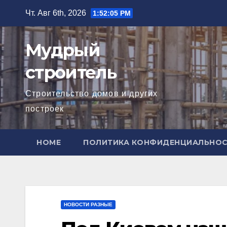
Перейти
Чт. Авг 6th, 2026
1:52:06 PM
к
содержимому
Мудрый
строитель
Строительство домов и других
построек
HOME
ПОЛИТИКА КОНФИДЕНЦИАЛЬНО
НОВОСТИ РАЗНЫЕ