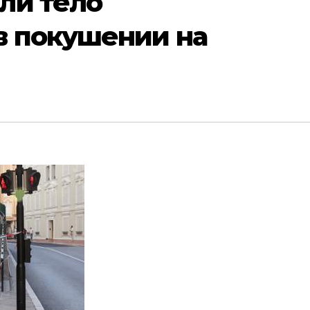
ли тело
в покушении на