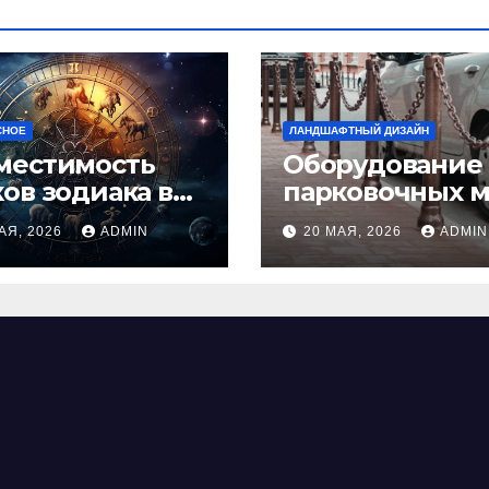
СНОЕ
ЛАНДШАФТНЫЙ ДИЗАЙН
местимость
Оборудование
ков зодиака в
парковочных м
ви: как найти
виды, функции
АЯ, 2026
ADMIN
20 МАЯ, 2026
ADMIN
альную пару и
нормы установ
ежать
фликтов