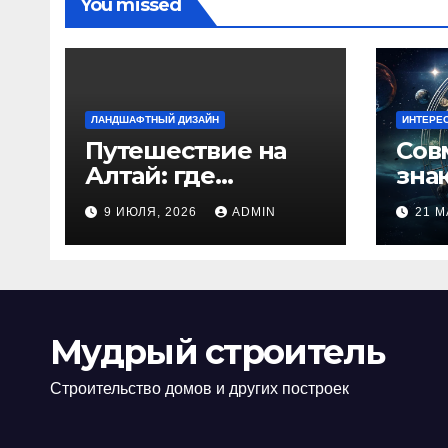
You missed
ЛАНДШАФТНЫЙ ДИЗАЙН
ИНТЕРЕ
Путешествие на
Сов
Алтай: где
зна
природа
люб
9 ИЮЛЯ, 2026
ADMIN
21 М
встречается с
иде
духом
изб
приключений
кон
Мудрый строитель
Строительство домов и других построек