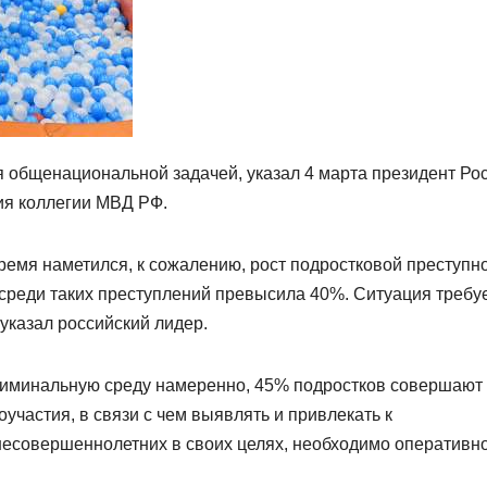
я общенациональной задачей, указал 4 марта президент Ро
ия коллегии МВД РФ.
ремя наметился, к сожалению, рост подростковой преступно
 среди таких преступлений превысила 40%. Ситуация требу
указал российский лидер.
 криминальную среду намеренно, 45% подростков совершают
частия, в связи с чем выявлять и привлекать к
несовершеннолетних в своих целях, необходимо оперативно