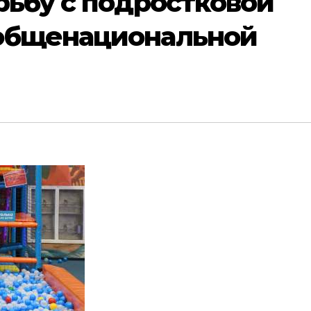
рьбу с подростковой
общенациональной