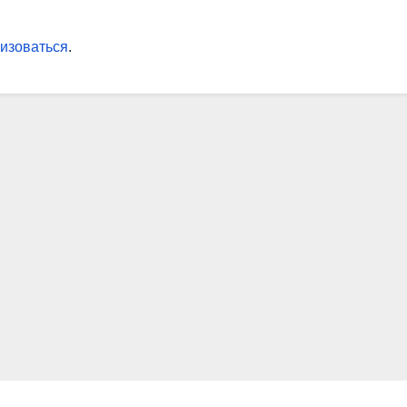
ой ситуации»
изоваться
.