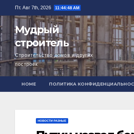
Перейти
Пт. Авг 7th, 2026
11:44:49 AM
к
содержимому
Мудрый
строитель
Строительство домов и других
построек
HOME
ПОЛИТИКА КОНФИДЕНЦИАЛЬНО
НОВОСТИ РАЗНЫЕ