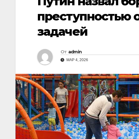
Путин назвал бо
преступностью 
задачей
От
admin
МАР 4, 2026