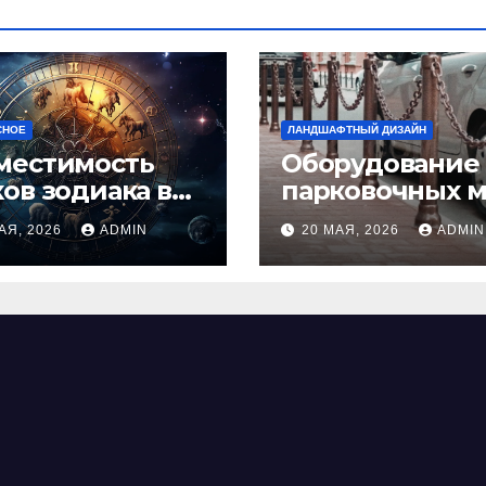
СНОЕ
ЛАНДШАФТНЫЙ ДИЗАЙН
местимость
Оборудование
ков зодиака в
парковочных м
ви: как найти
виды, функции
АЯ, 2026
ADMIN
20 МАЯ, 2026
ADMIN
альную пару и
нормы установ
ежать
фликтов