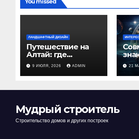
You missed
ЛАНДШАФТНЫЙ ДИЗАЙН
ИНТЕРЕ
Путешествие на
Сов
Алтай: где
зна
природа
люб
9 ИЮЛЯ, 2026
ADMIN
21 М
встречается с
иде
духом
изб
приключений
кон
Мудрый строитель
Строительство домов и других построек