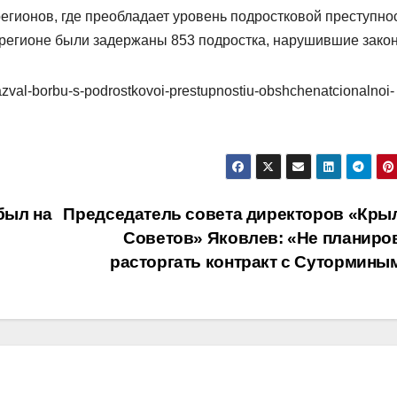
егионов, где преобладает уровень подростковой преступнос
 регионе были задержаны 853 подростка, нарушившие закон
azval-borbu-s-podrostkovoi-prestupnostiu-obshchenatcionalnoi-
был на
Председатель совета директоров «Кры
Советов» Яковлев: «Не планиро
расторгать контракт с Сутормины