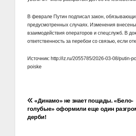
В феврале Путин подписал закон, обязывающий
предусмотренных случаях. Изменения внесены 
взаимодействия операторов и спецслужб. В док
ответственность за перебои со связью, если о
Источник: http://iz.ru/2055785/2026-03-08/putin-p
poiske
Навигация
«Динамо» не знает пощады. «Бело-
голубые» оформили еще один разгро
по
дерби!
записям