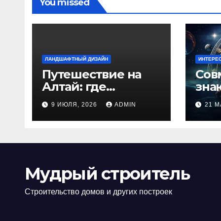
You missed
ЛАНДШАФТНЫЙ ДИЗАЙН
ИНТЕРЕ
Путешествие на
Сов
Алтай: где
зна
природа
люб
9 ИЮЛЯ, 2026
ADMIN
21 М
встречается с
иде
духом
изб
приключений
кон
Мудрый строитель
Строительство домов и других построек