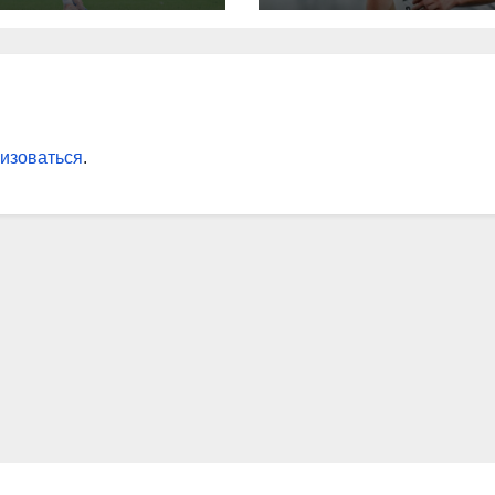
енбурга»:
сборную 2‑го т
помнил Джону
РПЛ по версии
ну, что
подписчиков
грывали в
МАТЧ ПРЕМЬЕ
ой ситуации»
изоваться
.