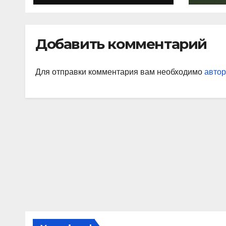
дефицита
«Ор
«На
Джо
Добавить комментарий
наи
так
Для отправки комментария вам необходимо
автор