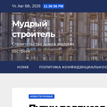
Перейти
Чт. Авг 6th, 2026
11:36:58 PM
к
содержимому
Мудрый
строитель
Строительство домов и других
построек
HOME
ПОЛИТИКА КОНФИДЕНЦИАЛЬНО
НОВОСТИ РАЗНЫЕ