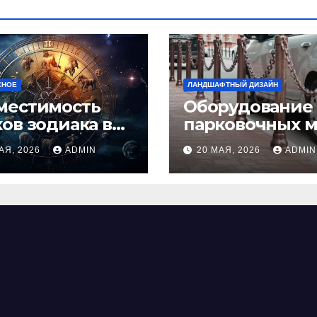
СНОЕ
ЛАНДШАФТНЫЙ ДИЗАЙН
местимость
Оборудование
ков зодиака в
парковочных м
ви: как найти
виды, функции
АЯ, 2026
ADMIN
20 МАЯ, 2026
ADMIN
альную пару и
нормы установ
ежать
фликтов