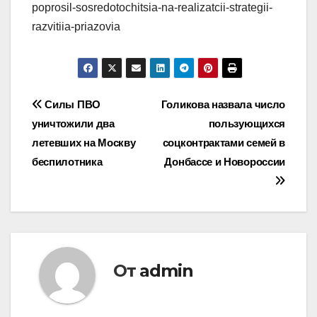
poprosil-sosredotochitsia-na-realizatcii-strategii-
razvitiia-priazovia
Навигация
Силы ПВО
Голикова назвала число
уничтожили два
пользующихся
по
летевших на Москву
соцконтрактами семей в
записям
беспилотника
Донбассе и Новороссии
От
admin