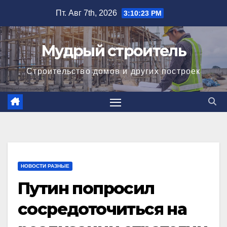
Перейти
Пт. Авг 7th, 2026
3:10:24 PM
к
содержимому
Мудрый строитель
Строительство домов и других построек
НОВОСТИ РАЗНЫЕ
Путин попросил
сосредоточиться на