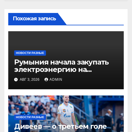
Похожая запись
НОВОСТИ РАЗНЫЕ
Румыния начала закупать
электроэнергию на
Украине из-за дефицита
АВГ 3, 2026
ADMIN
НОВОСТИ РАЗНЫЕ
Дивеев — о третьем голе