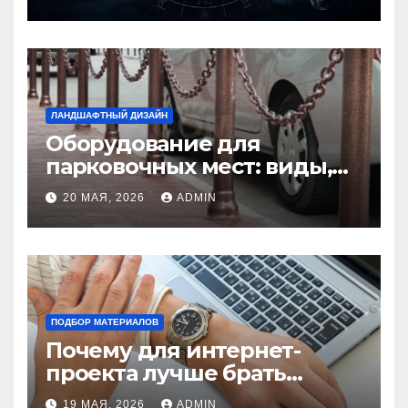
избежать конфликтов
ЛАНДШАФТНЫЙ ДИЗАЙН
Оборудование для
парковочных мест: виды,
функции и нормы
20 МАЯ, 2026
ADMIN
установки
ПОДБОР МАТЕРИАЛОВ
Почему для интернет-
проекта лучше брать
отдельный сервер:
19 МАЯ, 2026
ADMIN