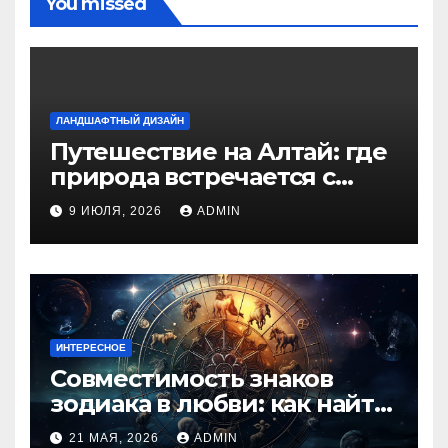
You missed
ЛАНДШАФТНЫЙ ДИЗАЙН
Путешествие на Алтай: где
природа встречается с
духом приключений
9 ИЮЛЯ, 2026
ADMIN
ИНТЕРЕСНОЕ
Совместимость знаков
зодиака в любви: как найти
идеальную пару и
21 МАЯ, 2026
ADMIN