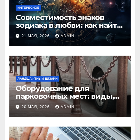
ИНТЕРЕСНОЕ
Совместимость знаков
зодиака в любви: как найти
идеальную пару и
21 МАЯ, 2026
ADMIN
избежать конфликтов
ЛАНДШАФТНЫЙ ДИЗАЙН
Оборудование для
парковочных мест: виды,
функции и нормы
20 МАЯ, 2026
ADMIN
установки