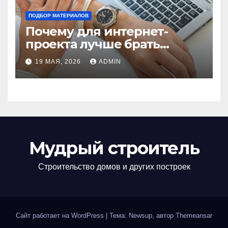
ПОДБОР МАТЕРИАЛОВ
Почему для интернет-
проекта лучше брать
отдельный сервер:
19 МАЯ, 2026
ADMIN
преимущества и ключевые
аспекты
Мудрый строитель
Строительство домов и других построек
Сайт работает на WordPress
|
Тема: Newsup, автор
Themeansar