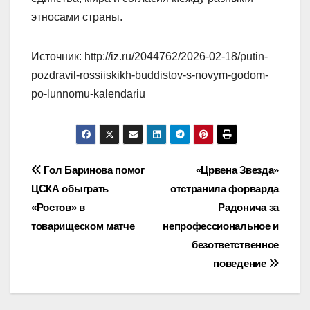
этносами страны.
Источник: http://iz.ru/2044762/2026-02-18/putin-
pozdravil-rossiiskikh-buddistov-s-novym-godom-
po-lunnomu-kalendariu
Навигация
Гол Баринова помог
«Црвена Звезда»
ЦСКА обыграть
отстранила форварда
по
«Ростов» в
Радонича за
записям
товарищеском матче
непрофессиональное и
безответственное
поведение