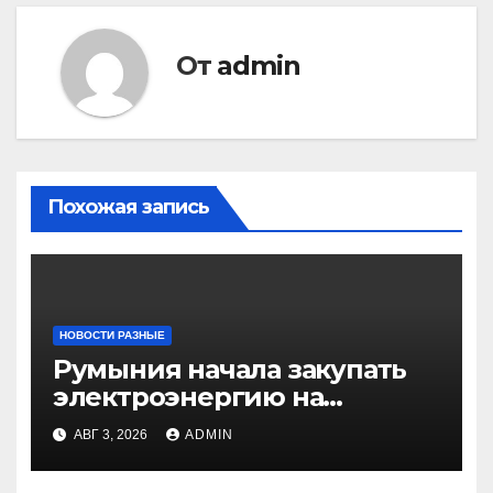
От
admin
Похожая запись
НОВОСТИ РАЗНЫЕ
Румыния начала закупать
электроэнергию на
Украине из-за дефицита
АВГ 3, 2026
ADMIN