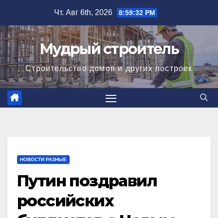
Перейти
Чт. Авг 6th, 2026
8:59:33 PM
к
содержимому
Мудрый строитель
Строительство домов и других построек
НОВОСТИ РАЗНЫЕ
Путин поздравил
российских