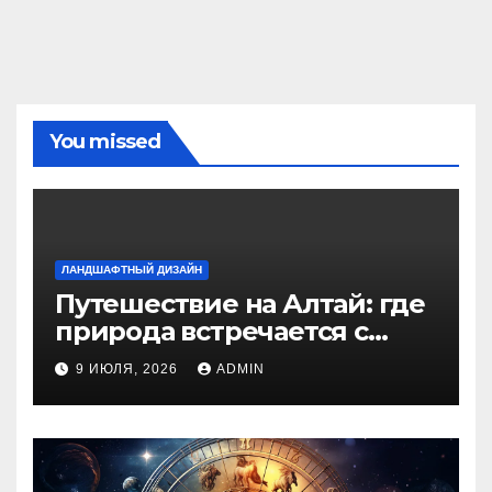
You missed
ЛАНДШАФТНЫЙ ДИЗАЙН
Путешествие на Алтай: где
природа встречается с
духом приключений
9 ИЮЛЯ, 2026
ADMIN