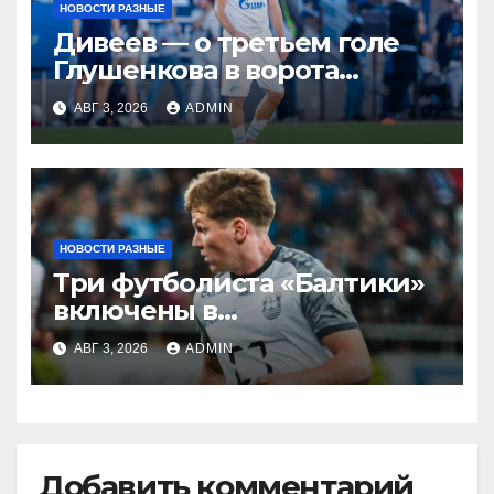
НОВОСТИ РАЗНЫЕ
Дивеев — о третьем голе
Глушенкова в ворота
«Оренбурга»: «Напомнил
АВГ 3, 2026
ADMIN
Джону Джону, что
наигрывали в такой
ситуации»
НОВОСТИ РАЗНЫЕ
Три футболиста «Балтики»
включены в
символическую сборную
АВГ 3, 2026
ADMIN
2‑го тура РПЛ по версии
подписчиков МАТЧ
ПРЕМЬЕР
Добавить комментарий