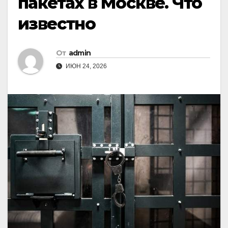
пакетах в Москве. Что
известно
От
admin
ИЮН 24, 2026