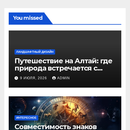
You missed
ЛАНДШАФТНЫЙ ДИЗАЙН
Путешествие на Алтай: где
природа встречается с
духом приключений
9 ИЮЛЯ, 2026
ADMIN
ИНТЕРЕСНОЕ
Совместимость знаков