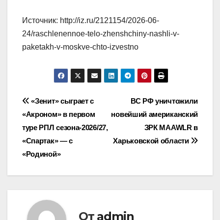
Источник: http://iz.ru/2121154/2026-06-
24/raschlenennoe-telo-zhenshchiny-nashli-v-
paketakh-v-moskve-chto-izvestno
Навигация
«Зенит» сыграет с
ВС РФ уничтожили
«Акроном» в первом
новейший американский
по
туре РПЛ сезона‑2026/27,
ЗРК MAAWLR в
записям
«Спартак» — с
Харьковской области
«Родиной»
От
admin