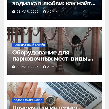
зодиака в любви: как найти
идеальную пару и
21 МАЯ, 2026
ADMIN
избежать конфликтов
ЛАНДШАФТНЫЙ ДИЗАЙН
Оборудование для
парковочных мест: виды,
функции и нормы
20 МАЯ, 2026
ADMIN
установки
ПОДБОР МАТЕРИАЛОВ
Почему для интернет-