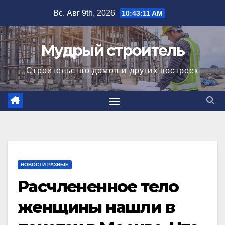
Перейти
Вс. Авг 9th, 2026
10:43:12 AM
к
содержимому
Мудрый строитель
Строительство домов и других построек
НОВОСТИ РАЗНЫЕ
Расчлененное тело
женщины нашли в