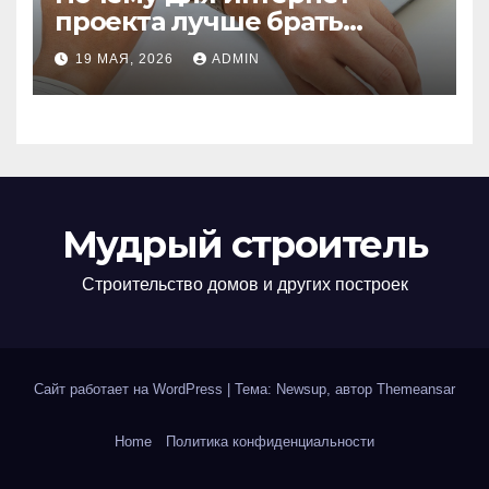
проекта лучше брать
отдельный сервер:
19 МАЯ, 2026
ADMIN
преимущества и ключевые
аспекты
Мудрый строитель
Строительство домов и других построек
Сайт работает на WordPress
|
Тема: Newsup, автор
Themeansar
Home
Политика конфиденциальности