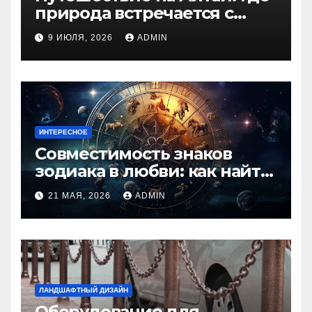
природа встречается с
духом приключений
9 ИЮЛЯ, 2026
ADMIN
ИНТЕРЕСНОЕ
Совместимость знаков
зодиака в любви: как найти
идеальную пару и
21 МАЯ, 2026
ADMIN
избежать конфликтов
ЛАНДШАФТНЫЙ ДИЗАЙН
Оборудование для