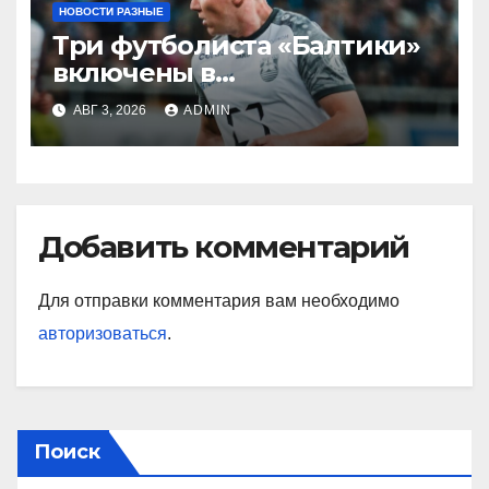
НОВОСТИ РАЗНЫЕ
Три футболиста «Балтики»
включены в
символическую сборную
АВГ 3, 2026
ADMIN
2‑го тура РПЛ по версии
подписчиков МАТЧ
ПРЕМЬЕР
Добавить комментарий
Для отправки комментария вам необходимо
авторизоваться
.
Поиск