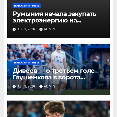
НОВОСТИ РАЗНЫЕ
Румыния начала закупать
электроэнергию на
Украине из-за дефицита
АВГ 3, 2026
ADMIN
НОВОСТИ РАЗНЫЕ
Дивеев — о третьем голе
Глушенкова в ворота
«Оренбурга»: «Напомнил
АВГ 3, 2026
ADMIN
Джону Джону, что
наигрывали в такой
ситуации»