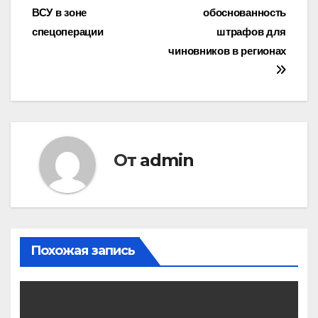
по
ВСУ в зоне
обоснованность
записям
спецоперации
штрафов для
чиновников в регионах
От
admin
Похожая запись