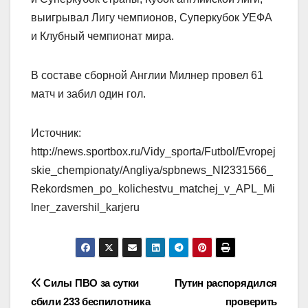
выигрывал Лигу чемпионов, Суперкубок УЕФА
и Клубный чемпионат мира.
В составе сборной Англии Милнер провел 61
матч и забил один гол.
Источник:
http://news.sportbox.ru/Vidy_sporta/Futbol/Evropej
skie_chempionaty/Angliya/spbnews_NI2331566_
Rekordsmen_po_kolichestvu_matchej_v_APL_Mi
lner_zavershil_karjeru
Навигация
Силы ПВО за сутки
Путин распорядился
сбили 233 беспилотника
проверить