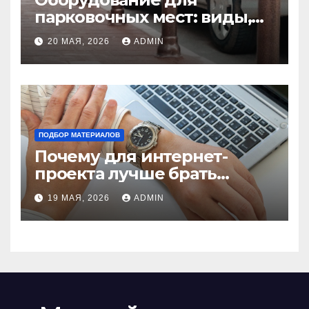
парковочных мест: виды,
функции и нормы
20 МАЯ, 2026
ADMIN
установки
ПОДБОР МАТЕРИАЛОВ
Почему для интернет-
проекта лучше брать
отдельный сервер:
19 МАЯ, 2026
ADMIN
преимущества и ключевые
аспекты