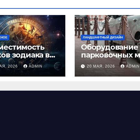
СНОЕ
ЛАНДШАФТНЫЙ ДИЗАЙН
местимость
Оборудование
ков зодиака в
парковочных м
ви: как найти
виды, функции
АЯ, 2026
ADMIN
20 МАЯ, 2026
ADMIN
альную пару и
нормы установ
ежать
фликтов