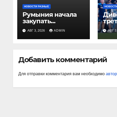
НОВОСТИ РАЗНЫЕ
НОВОСТИ
Румыния начала
Див
закупать
тре
электроэнергию
Глу
АВГ 3, 2026
ADMIN
АВГ 3
на Украине из-за
вор
дефицита
«Ор
«На
Джо
Добавить комментарий
наи
так
Для отправки комментария вам необходимо
автор