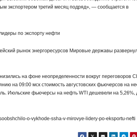
ым экспортером третий месяц подряд», — сообщается в
опейский рынок энергоресурсов Мировые державы разверну
снизились на фоне неопределенности вокруг переговоров 
янию на 09:00 мск стоимость августовских фьючерсов на н
рель. Июльские фьючерсы на нефть WTI дешевели на 5,26%, 
-soobshchilo-o-vykhode-ssha-v-mirovye-lidery-po-eksportu-nefti