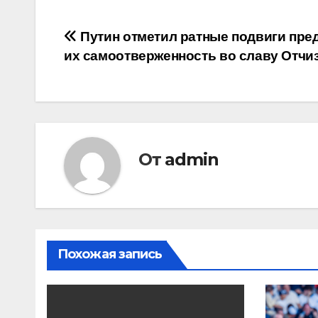
Навигация
Путин отметил ратные подвиги пре
их самоотверженность во славу Отчи
по
записям
От
admin
Похожая запись