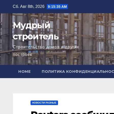
Перейти
Сб. Авг 8th, 2026
9:15:37 AM
к
содержимому
Мудрый
строитель
Строительство домов и других
построек
HOME
ПОЛИТИКА КОНФИДЕНЦИАЛЬНО
НОВОСТИ РАЗНЫЕ