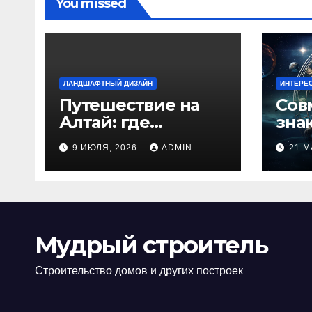
You missed
ЛАНДШАФТНЫЙ ДИЗАЙН
ИНТЕРЕ
Путешествие на
Сов
Алтай: где
зна
природа
люб
9 ИЮЛЯ, 2026
ADMIN
21 М
встречается с
иде
духом
изб
приключений
кон
Мудрый строитель
Строительство домов и других построек