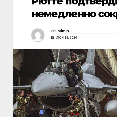
Рютте подтверд
немедленно сокр
От
admin
ИЮН 18, 2026