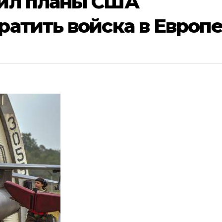
ил планы США
атить войска в Европ