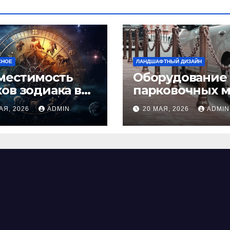
СНОЕ
ЛАНДШАФТНЫЙ ДИЗАЙН
местимость
Оборудование
ков зодиака в
парковочных м
ви: как найти
виды, функции
АЯ, 2026
ADMIN
20 МАЯ, 2026
ADMIN
альную пару и
нормы установ
ежать
фликтов