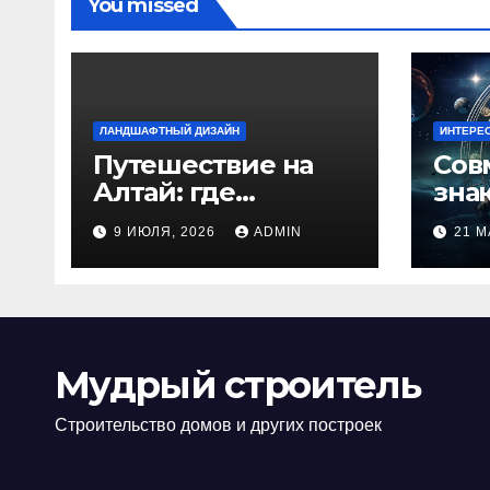
You missed
ЛАНДШАФТНЫЙ ДИЗАЙН
ИНТЕРЕ
Путешествие на
Сов
Алтай: где
зна
природа
люб
9 ИЮЛЯ, 2026
ADMIN
21 М
встречается с
иде
духом
изб
приключений
кон
Мудрый строитель
Строительство домов и других построек