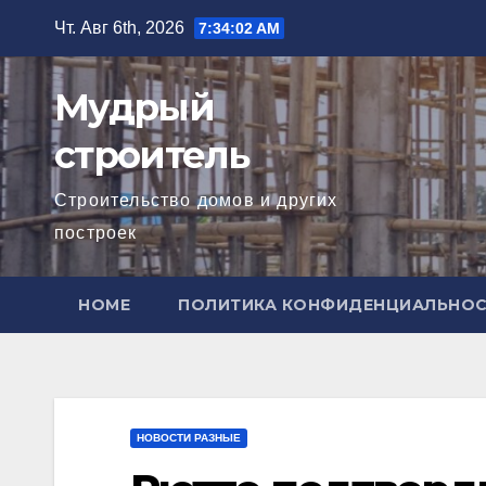
Перейти
Чт. Авг 6th, 2026
7:34:03 AM
к
содержимому
Мудрый
строитель
Строительство домов и других
построек
HOME
ПОЛИТИКА КОНФИДЕНЦИАЛЬНО
НОВОСТИ РАЗНЫЕ