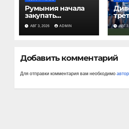
Румыния начала
Див
закупать
тре
электроэнергию
Глу
АВГ 3, 2026
ADMIN
АВГ 3
на Украине из-за
вор
дефицита
«Ор
«На
Джо
Добавить комментарий
наи
так
Для отправки комментария вам необходимо
автор