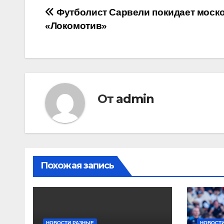
Навигация
Футболист Сарвели покидает моск
«Локомотив»
по
записям
От
admin
Похожая запись
НОВОСТИ РАЗНЫЕ
НОВОСТИ