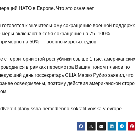
пераций НАТО в Европе. Что это означает
ы готовятся к значительному сокращению военной поддержк
о меры включают в себя сокращение на 75–100%
примерно на 50% — военно-морских судов.
е с территории этой республики свыше 1 тыс. американски
 проводился в рамках пересмотра Вашингтоном планов по
ледующий день госсекретарь США Марко Рубио заявил, что
аранее осведомлены, поэтому действия американской стор
ком.
podtverdil-plany-ssha-nemedlenno-sokratit-voiska-v-evrope