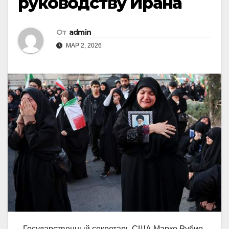
руководству Ирана
От
admin
МАР 2, 2026
Государственный секретарь США Марко Рубио