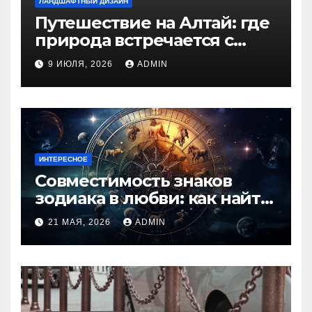
ЛАНДШАФТНЫЙ ДИЗАЙН
Путешествие на Алтай: где
природа встречается с
духом приключений
9 ИЮЛЯ, 2026
ADMIN
ИНТЕРЕСНОЕ
Совместимость знаков
зодиака в любви: как найти
идеальную пару и
21 МАЯ, 2026
ADMIN
избежать конфликтов