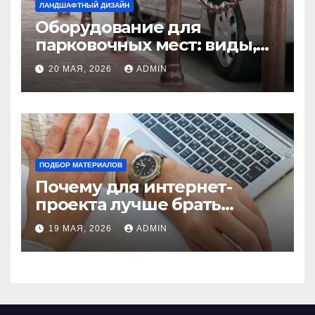
ЛАНДШАФТНЫЙ ДИЗАЙН
Оборудование для
парковочных мест: виды,
функции и нормы
20 МАЯ, 2026
ADMIN
установки
ПОДБОР МАТЕРИАЛОВ
Почему для интернет-
проекта лучше брать
отдельный сервер:
19 МАЯ, 2026
ADMIN
преимущества и ключевые
аспекты