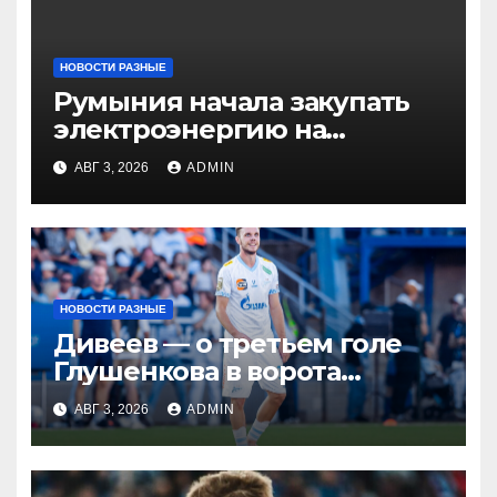
НОВОСТИ РАЗНЫЕ
Румыния начала закупать
электроэнергию на
Украине из-за дефицита
АВГ 3, 2026
ADMIN
НОВОСТИ РАЗНЫЕ
Дивеев — о третьем голе
Глушенкова в ворота
«Оренбурга»: «Напомнил
АВГ 3, 2026
ADMIN
Джону Джону, что
наигрывали в такой
ситуации»