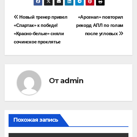
Навигация
Новый тренер привел
«Арсенал» повторил
«Спартак» к победе!
рекорд АПЛ по голам
по
«Красно-белые» сняли
после угловых
записям
сочинское проклятье
От
admin
Похожая запись