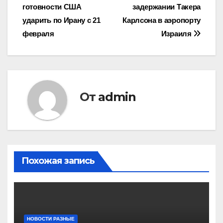
готовности США
задержании Такера
по
ударить по Ирану с 21
Карлсона в аэропорту
записям
февраля
Израиля
От
admin
Похожая запись
НОВОСТИ РАЗНЫЕ