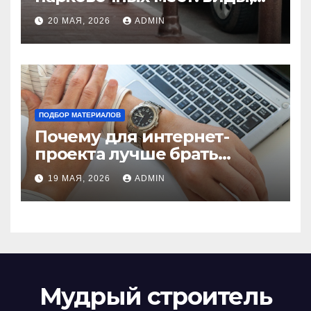
функции и нормы
20 МАЯ, 2026
ADMIN
установки
ПОДБОР МАТЕРИАЛОВ
Почему для интернет-
проекта лучше брать
отдельный сервер:
19 МАЯ, 2026
ADMIN
преимущества и ключевые
аспекты
Мудрый строитель