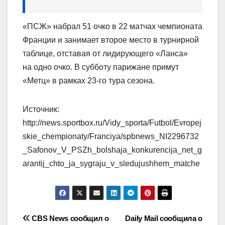
«ПСЖ» набрал 51 очко в 22 матчах чемпионата
Франции и занимает второе место в турнирной
таблице, отставая от лидирующего «Ланса»
на одно очко. В субботу парижане примут
«Метц» в рамках 23‑го тура сезона.
Источник:
http://news.sportbox.ru/Vidy_sporta/Futbol/Evropej
skie_chempionaty/Franciya/spbnews_NI2296732
_Safonov_V_PSZh_bolshaja_konkurencija_net_g
arantij_chto_ja_sygraju_v_sledujushhem_matche
Навигация
CBS News сообщил о
Daily Mail сообщила о