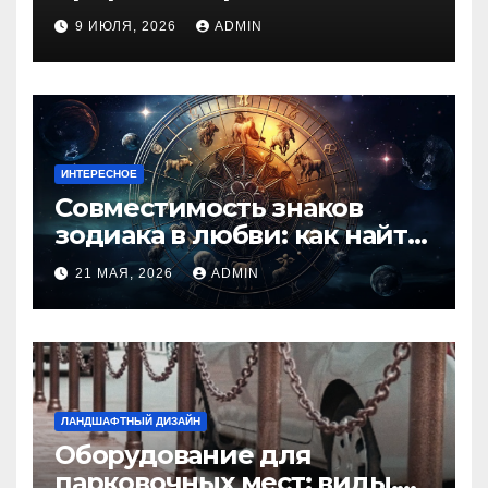
духом приключений
9 ИЮЛЯ, 2026
ADMIN
ИНТЕРЕСНОЕ
Совместимость знаков
зодиака в любви: как найти
идеальную пару и
21 МАЯ, 2026
ADMIN
избежать конфликтов
ЛАНДШАФТНЫЙ ДИЗАЙН
Оборудование для
парковочных мест: виды,