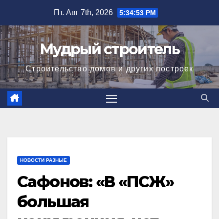
Перейти
Пт. Авг 7th, 2026
5:34:54 PM
к
содержимому
Мудрый строитель
Строительство домов и других построек
НОВОСТИ РАЗНЫЕ
Сафонов: «В «ПСЖ»
большая