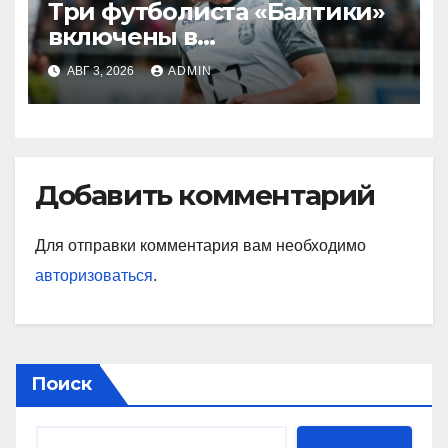
Три футболиста «Балтики»
включены в
символическую сборную
АВГ 3, 2026
ADMIN
2‑го тура РПЛ по версии
подписчиков МАТЧ
ПРЕМЬЕР
Добавить комментарий
Для отправки комментария вам необходимо
авторизоваться
.
Поиск