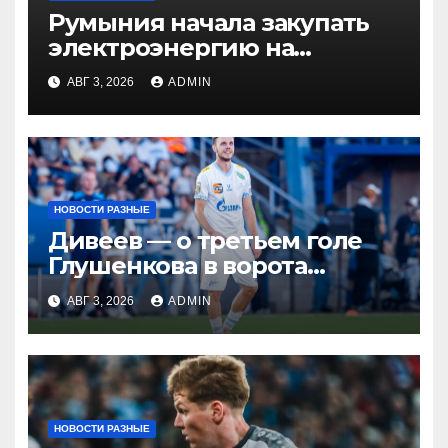
Румыния начала закупать
электроэнергию на
Украине из-за дефицита
АВГ 3, 2026
ADMIN
НОВОСТИ РАЗНЫЕ
Дивеев — о третьем голе
Глушенкова в ворота
«Оренбурга»: «Напомнил
АВГ 3, 2026
ADMIN
Джону Джону, что
наигрывали в такой
ситуации»
НОВОСТИ РАЗНЫЕ