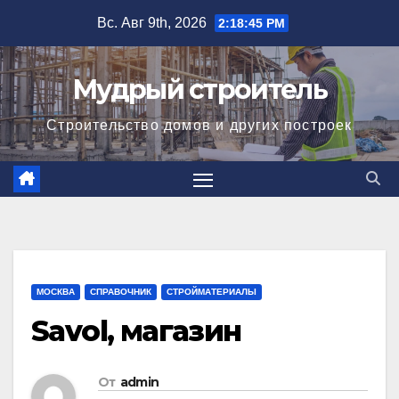
Перейти
Вс. Авг 9th, 2026
2:18:46 PM
к
содержимому
Мудрый строитель
Строительство домов и других построек
МОСКВА
СПРАВОЧНИК
СТРОЙМАТЕРИАЛЫ
Savol, магазин
От
admin