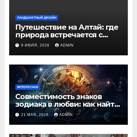
ЛАНДШАФТНЫЙ ДИЗАЙН
Путешествие на Алтай: где
природа встречается с
духом приключений
9 ИЮЛЯ, 2026
ADMIN
ИНТЕРЕСНОЕ
Совместимость знаков
зодиака в любви: как найти
идеальную пару и
21 МАЯ, 2026
ADMIN
избежать конфликтов