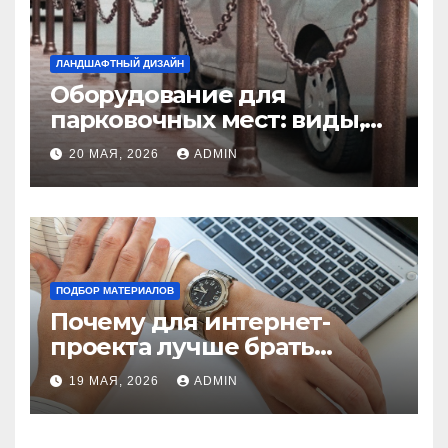
ЛАНДШАФТНЫЙ ДИЗАЙН
Оборудование для
парковочных мест: виды,
функции и нормы
20 МАЯ, 2026
ADMIN
установки
ПОДБОР МАТЕРИАЛОВ
Почему для интернет-
проекта лучше брать
отдельный сервер:
19 МАЯ, 2026
ADMIN
преимущества и ключевые
аспекты