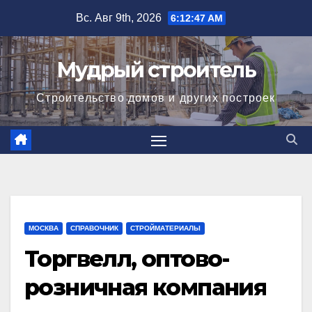
Перейти
Вс. Авг 9th, 2026
6:12:47 AM
к
содержимому
Мудрый строитель
Строительство домов и других построек
МОСКВА
СПРАВОЧНИК
СТРОЙМАТЕРИАЛЫ
Торгвелл, оптово-
розничная компания