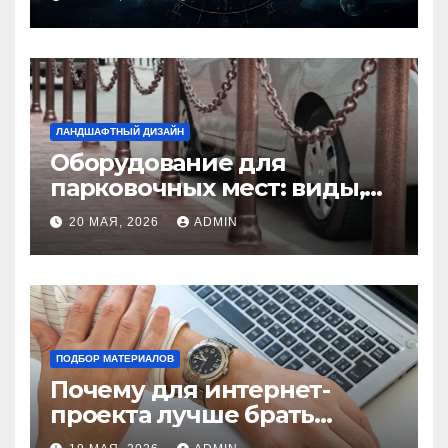
избежать конфликтов
ЛАНДШАФТНЫЙ ДИЗАЙН
Оборудование для
парковочных мест: виды,
функции и нормы
20 МАЯ, 2026
ADMIN
установки
ПОДБОР МАТЕРИАЛОВ
Почему для интернет-
проекта лучше брать
отдельный сервер: