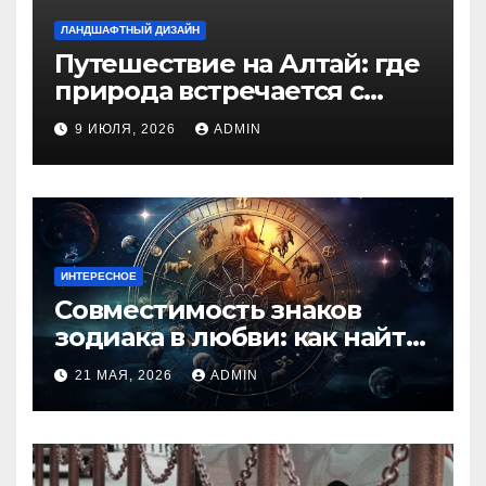
ЛАНДШАФТНЫЙ ДИЗАЙН
Путешествие на Алтай: где
природа встречается с
духом приключений
9 ИЮЛЯ, 2026
ADMIN
ИНТЕРЕСНОЕ
Совместимость знаков
зодиака в любви: как найти
идеальную пару и
21 МАЯ, 2026
ADMIN
избежать конфликтов