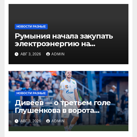
НОВОСТИ РАЗНЫЕ
Румыния начала закупать
электроэнергию на
Украине из-за дефицита
АВГ 3, 2026
ADMIN
НОВОСТИ РАЗНЫЕ
Дивеев — о третьем голе
Глушенкова в ворота
«Оренбурга»: «Напомнил
АВГ 3, 2026
ADMIN
Джону Джону, что
наигрывали в такой