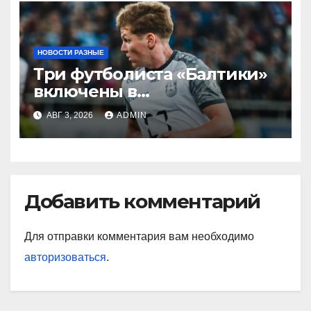
ситуации»
НОВОСТИ РАЗНЫЕ
Три футболиста «Балтики»
включены в
символическую сборную
АВГ 3, 2026
ADMIN
2‑го тура РПЛ по версии
подписчиков МАТЧ
ПРЕМЬЕР
Добавить комментарий
Для отправки комментария вам необходимо
авторизоваться
.