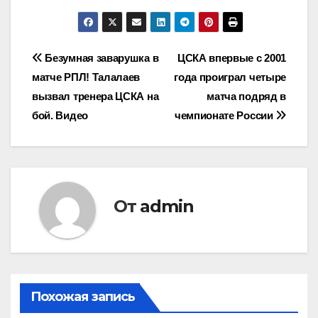
Навигация
Безумная заварушка в
ЦСКА впервые с 2001
матче РПЛ! Талалаев
года проиграл четыре
по
вызвал тренера ЦСКА на
матча подряд в
записям
бой. Видео
чемпионате России
От
admin
Похожая запись