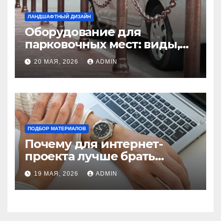
ЛАНДШАФТНЫЙ ДИЗАЙН
Оборудование для
парковочных мест: виды,
функции и нормы
20 МАЯ, 2026
ADMIN
установки
ПОДБОР МАТЕРИАЛОВ
Почему для интернет-
проекта лучше брать
отдельный сервер:
19 МАЯ, 2026
ADMIN
преимущества и ключевые
аспекты