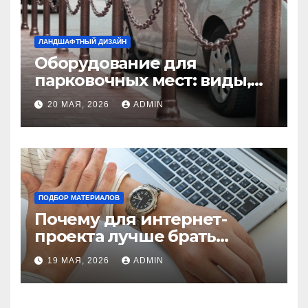
ЛАНДШАФТНЫЙ ДИЗАЙН
Оборудование для
парковочных мест: виды,
функции и нормы
20 МАЯ, 2026
ADMIN
установки
ПОДБОР МАТЕРИАЛОВ
Почему для интернет-
проекта лучше брать
отдельный сервер:
19 МАЯ, 2026
ADMIN
преимущества и ключевые
аспекты