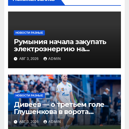
НОВОСТИ РАЗНЫЕ
Румыния начала закупать
электроэнергию на
Украине из-за дефицита
АВГ 3, 2026
ADMIN
НОВОСТИ РАЗНЫЕ
Дивеев — о третьем голе
Глушенкова в ворота
«Оренбурга»: «Напомнил
АВГ 3, 2026
ADMIN
Джону Джону, что