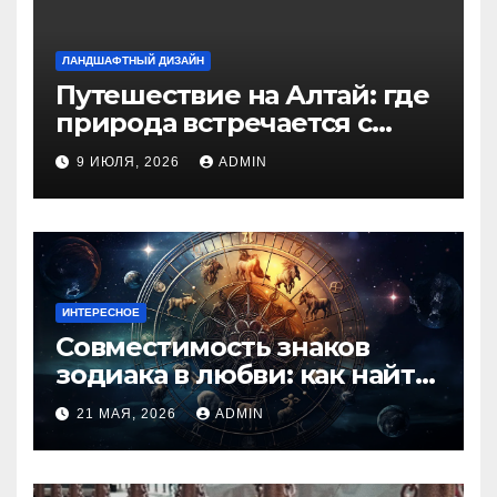
ЛАНДШАФТНЫЙ ДИЗАЙН
Путешествие на Алтай: где
природа встречается с
духом приключений
9 ИЮЛЯ, 2026
ADMIN
ИНТЕРЕСНОЕ
Совместимость знаков
зодиака в любви: как найти
идеальную пару и
21 МАЯ, 2026
ADMIN
избежать конфликтов