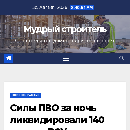
Перейти
Вс. Авг 9th, 2026
8:40:55 AM
к
содержимому
Мудрый строитель
Строительство домов и других построек
НОВОСТИ РАЗНЫЕ
Силы ПВО за ночь
ликвидировали 140