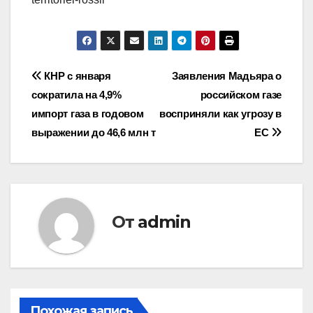
Навигация
КНР с января
Заявления Мадьяра о
сократила на 4,9%
российском газе
по
импорт газа в годовом
восприняли как угрозу в
записям
выражении до 46,6 млн т
ЕС
От
admin
Похожая запись