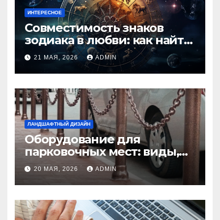
ИНТЕРЕСНОЕ
Совместимость знаков
зодиака в любви: как найти
идеальную пару и
21 МАЯ, 2026
ADMIN
избежать конфликтов
ЛАНДШАФТНЫЙ ДИЗАЙН
Оборудование для
парковочных мест: виды,
функции и нормы
20 МАЯ, 2026
ADMIN
установки