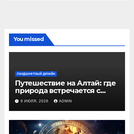
You missed
ЛАНДШАФТНЫЙ ДИЗАЙН
Путешествие на Алтай: где
природа встречается с
духом приключений
9 ИЮЛЯ, 2026
ADMIN