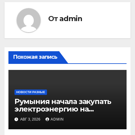
От
admin
Похожая запись
НОВОСТИ РАЗНЫЕ
Румыния начала закупать
электроэнергию на
Украине из-за дефицита
АВГ 3, 2026
ADMIN