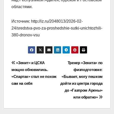
областями.
Источник: http://iz.ru/2048013/2026-02-
24/sredstva-pvo-za-proshedshie-sutki-unichtozhili-
380-dronov-vsu
Навигация
«Зенит» и ЦСКА
Тренер «Зенита» по
мощно обновились.
физподготовке:
по
«Спартак» стал не похож
«Бывает, могу пешком
записям
сам на себя
дойти из центра города
до «Газпром Арены»
или обратно»