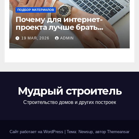
ПОДБОР МАТЕРИАЛОВ
Почему для интернет-
проекта лучше брать
отдельный сервер:
19 МАЯ, 2026
ADMIN
преимущества и ключевые
аспекты
Мудрый строитель
Строительство домов и других построек
Сайт работает на WordPress
|
Тема: Newsup, автор
Themeansar