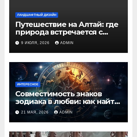
ЛАНДШАФТНЫЙ ДИЗАЙН
Путешествие на Алтай: где
природа встречается с
духом приключений
9 ИЮЛЯ, 2026
ADMIN
ИНТЕРЕСНОЕ
Совместимость знаков
зодиака в любви: как найти
идеальную пару и
21 МАЯ, 2026
ADMIN
избежать конфликтов