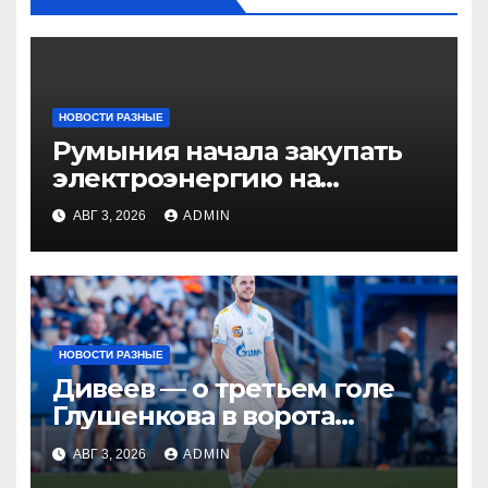
НОВОСТИ РАЗНЫЕ
Румыния начала закупать
электроэнергию на
Украине из-за дефицита
АВГ 3, 2026
ADMIN
НОВОСТИ РАЗНЫЕ
Дивеев — о третьем голе
Глушенкова в ворота
«Оренбурга»: «Напомнил
АВГ 3, 2026
ADMIN
Джону Джону, что