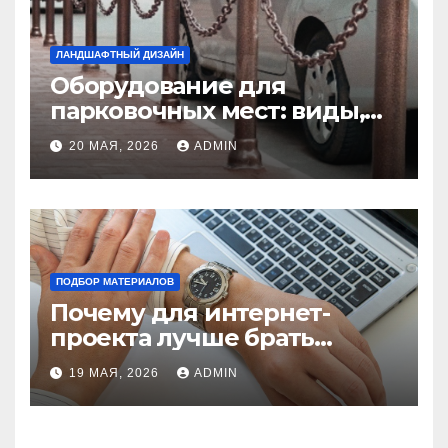
ЛАНДШАФТНЫЙ ДИЗАЙН
Оборудование для
парковочных мест: виды,
функции и нормы
20 МАЯ, 2026
ADMIN
установки
ПОДБОР МАТЕРИАЛОВ
Почему для интернет-
проекта лучше брать
отдельный сервер:
19 МАЯ, 2026
ADMIN
преимущества и ключевые
аспекты