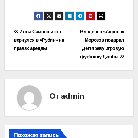
Навигация
Илья Самошников
Владелец «Акрона»
вернулся в «Рубин» на
Морозов подарил
по
правах аренды
Дегтяреву игровую
записям
футболку Дзюбы
От
admin
Похожая запись