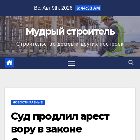
Перейти
Вс. Авг 9th, 2026
6:44:34 AM
к
содержимому
Мудрый строитель
Строительство домов и других построек
НОВОСТИ РАЗНЫЕ
Суд продлил арест
вору в законе