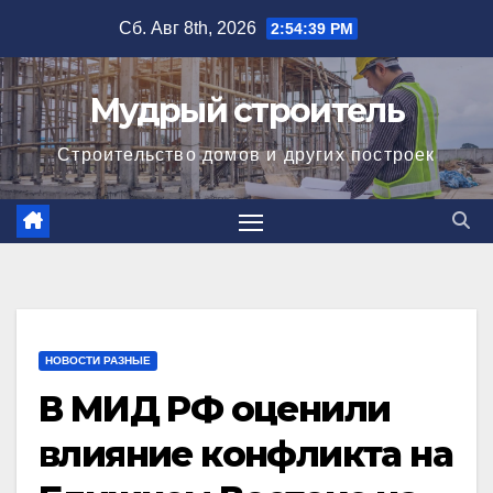
Перейти
Сб. Авг 8th, 2026
2:54:40 PM
к
содержимому
Мудрый строитель
Строительство домов и других построек
НОВОСТИ РАЗНЫЕ
В МИД РФ оценили
влияние конфликта на