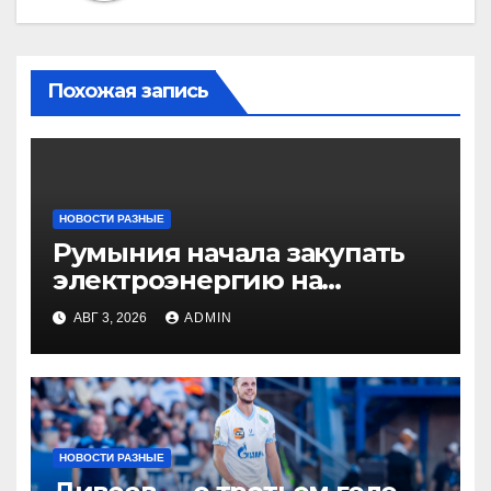
Похожая запись
НОВОСТИ РАЗНЫЕ
Румыния начала закупать
электроэнергию на
Украине из-за дефицита
АВГ 3, 2026
ADMIN
НОВОСТИ РАЗНЫЕ