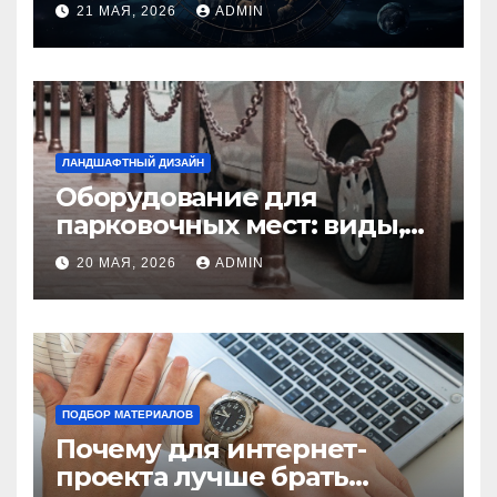
идеальную пару и
21 МАЯ, 2026
ADMIN
избежать конфликтов
ЛАНДШАФТНЫЙ ДИЗАЙН
Оборудование для
парковочных мест: виды,
функции и нормы
20 МАЯ, 2026
ADMIN
установки
ПОДБОР МАТЕРИАЛОВ
Почему для интернет-
проекта лучше брать