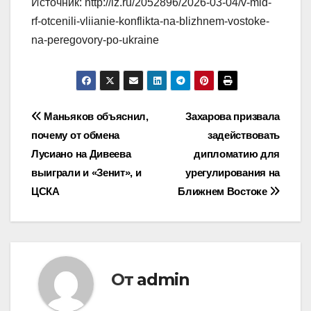
Источник: http://iz.ru/2052896/2026-03-04/v-mid-
rf-otcenili-vliianie-konflikta-na-blizhnem-vostoke-
na-peregovory-po-ukraine
Навигация
Маньяков объяснил,
Захарова призвала
почему от обмена
задействовать
по
Лусиано на Дивеева
дипломатию для
записям
выиграли и «Зенит», и
урегулирования на
ЦСКА
Ближнем Востоке
От
admin