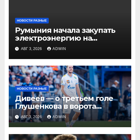
НОВОСТИ РАЗНЫЕ
Румыния начала закупать
электроэнергию на
Украине из-за дефицита
АВГ 3, 2026
ADMIN
НОВОСТИ РАЗНЫЕ
Дивеев — о третьем голе
Глушенкова в ворота
«Оренбурга»: «Напомнил
АВГ 3, 2026
ADMIN
Джону Джону, что
наигрывали в такой
ситуации»