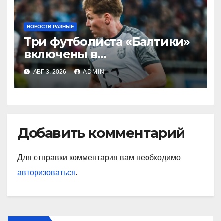
НОВОСТИ РАЗНЫЕ
Три футболиста «Балтики»
включены в
символическую сборную
АВГ 3, 2026
ADMIN
2‑го тура РПЛ по версии
подписчиков МАТЧ
ПРЕМЬЕР
Добавить комментарий
Для отправки комментария вам необходимо
авторизоваться
.