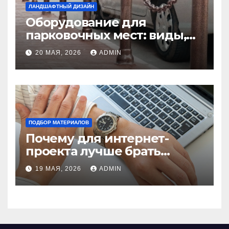
ЛАНДШАФТНЫЙ ДИЗАЙН
Оборудование для
парковочных мест: виды,
функции и нормы
20 МАЯ, 2026
ADMIN
установки
ПОДБОР МАТЕРИАЛОВ
Почему для интернет-
проекта лучше брать
отдельный сервер:
19 МАЯ, 2026
ADMIN
преимущества и ключевые
аспекты