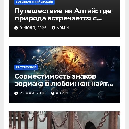
ЛАНДШАФТНЫЙ ДИЗАЙН
Путешествие на Алтай: где
природа встречается с
духом приключений
9 ИЮЛЯ, 2026
ADMIN
ИНТЕРЕСНОЕ
Совместимость знаков
зодиака в любви: как найти
идеальную пару и
21 МАЯ, 2026
ADMIN
избежать конфликтов