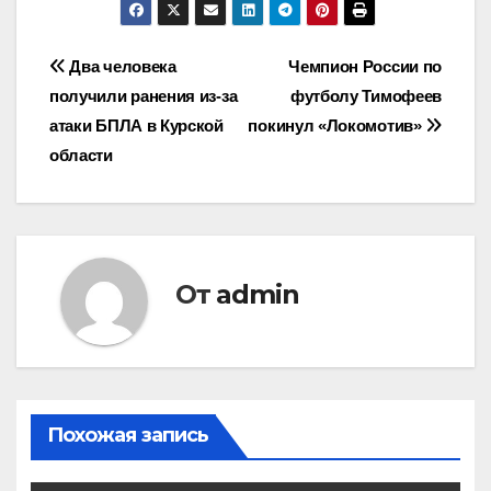
Навигация
Два человека
Чемпион России по
получили ранения из-за
футболу Тимофеев
по
атаки БПЛА в Курской
покинул «Локомотив»
записям
области
От
admin
Похожая запись