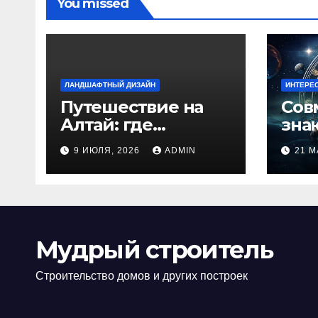
You missed
ЛАНДШАФТНЫЙ ДИЗАЙН
ИНТЕРЕ
Путешествие на
Сов
Алтай: где
зна
природа
люб
9 ИЮЛЯ, 2026
ADMIN
21 М
встречается с
иде
духом
изб
приключений
кон
Мудрый строитель
Строительство домов и других построек