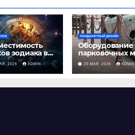
СНОЕ
ЛАНДШАФТНЫЙ ДИЗАЙН
местимость
Оборудование
ков зодиака в
парковочных м
ви: как найти
виды, функции
АЯ, 2026
ADMIN
20 МАЯ, 2026
ADMIN
альную пару и
нормы установ
ежать
фликтов