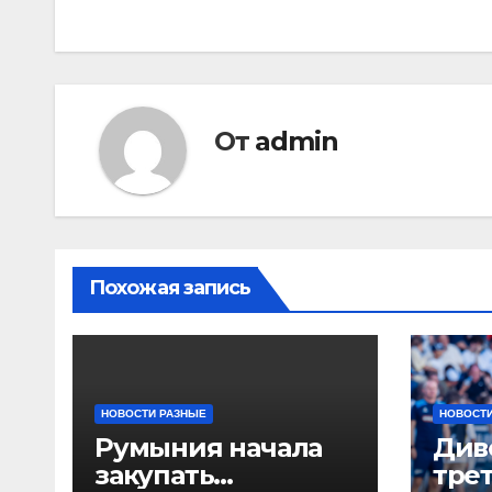
записям
От
admin
Похожая запись
НОВОСТИ РАЗНЫЕ
НОВОСТИ
Румыния начала
Див
закупать
тре