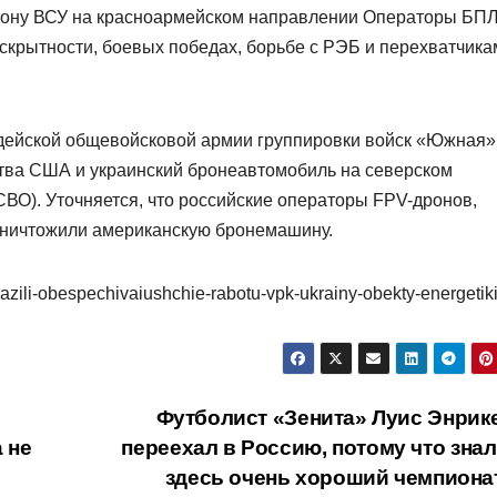
рону ВСУ на красноармейском направлении Операторы БП
 скрытности, боевых победах, борьбе с РЭБ и перехватчика
рдейской общевойсковой армии группировки войск «Южная»
тва США и украинский бронеавтомобиль на северском
ВО). Уточняется, что российские операторы FPV-дронов,
уничтожили американскую бронемашину.
razili-obespechivaiushchie-rabotu-vpk-ukrainy-obekty-energetik
ы
Футболист «Зенита» Луис Энрике
 не
переехал в Россию, потому что знал
здесь очень хороший чемпиона