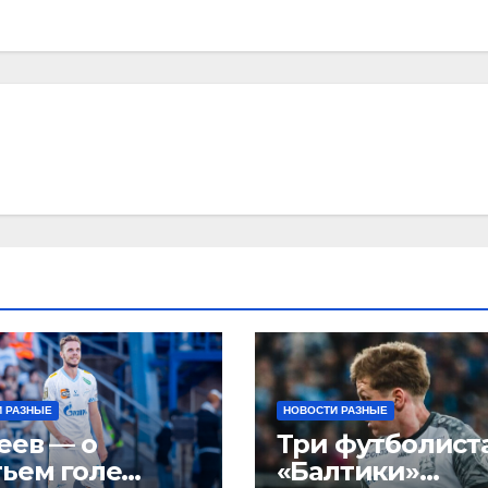
 РАЗНЫЕ
НОВОСТИ РАЗНЫЕ
еев — о
Три футболист
тьем голе
«Балтики»