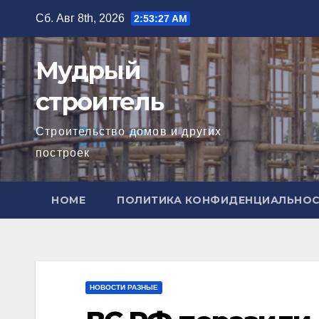
Перейти
Сб. Авг 8th, 2026
2:53:28 AM
к
содержимому
Мудрый
строитель
Строительство домов и других
построек
HOME
ПОЛИТИКА КОНФИДЕНЦИАЛЬНО
НОВОСТИ РАЗНЫЕ