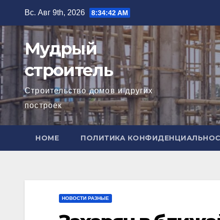
Перейти
Вс. Авг 9th, 2026
8:34:43 AM
к
содержимому
Мудрый
строитель
Строительство домов и других
построек
HOME
ПОЛИТИКА КОНФИДЕНЦИАЛЬНО
НОВОСТИ РАЗНЫЕ