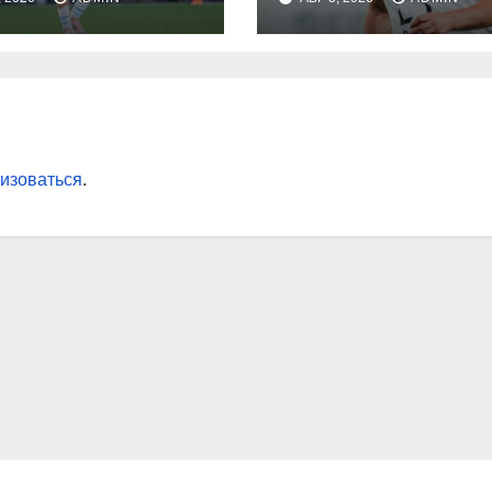
ота
символическу
енбурга»:
сборную 2‑го т
помнил Джону
РПЛ по версии
ну, что
подписчиков
грывали в
МАТЧ ПРЕМЬЕ
ой ситуации»
изоваться
.