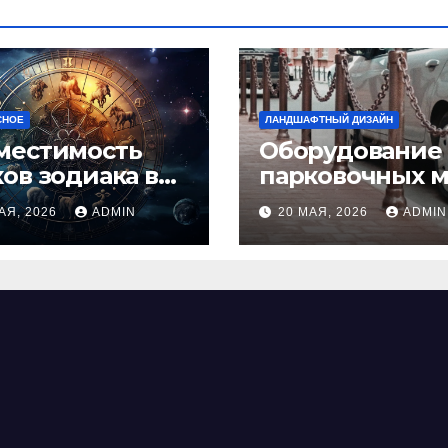
СНОЕ
ЛАНДШАФТНЫЙ ДИЗАЙН
местимость
Оборудование
ков зодиака в
парковочных м
ви: как найти
виды, функции
АЯ, 2026
ADMIN
20 МАЯ, 2026
ADMIN
альную пару и
нормы установ
ежать
фликтов