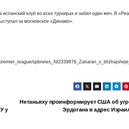
 испанский клуб во всех турнирах и забил один мяч. В «Ре
выступал за московское «Динамо».
sia/premier_league/spbnews_NI2339878_Zaharan_v_blizhajsheje
Нетаньяху проинформирует США об угр
У у
Эрдогана в адрес Израи