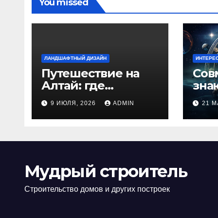
You missed
ЛАНДШАФТНЫЙ ДИЗАЙН
ИНТЕРЕ
Путешествие на
Сов
Алтай: где
зна
природа
люб
9 ИЮЛЯ, 2026
ADMIN
21 М
встречается с
иде
духом
изб
приключений
кон
Мудрый строитель
Строительство домов и других построек