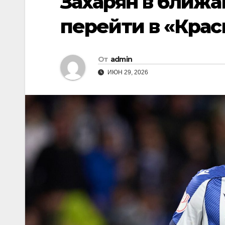
Захарян в ближ
перейти в «Кра
От
admin
ИЮН 29, 2026