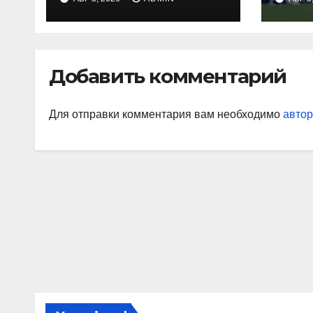
на Украине из-за
вор
дефицита
«Ор
«На
Джо
Добавить комментарий
наи
так
Для отправки комментария вам необходимо
автор