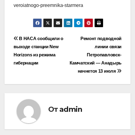
veroiatnogo-preemnika-starmera
Навигация
В НАСА сообщили о
Ремонт подводной
выходе станции New
линии связи
по
Horizons из режима
Петропавловск-
записям
гибернации
Камчатский — Анадырь
начнется 13 июля
От
admin