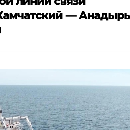
ой линии связи
Камчатский — Анадыр
я