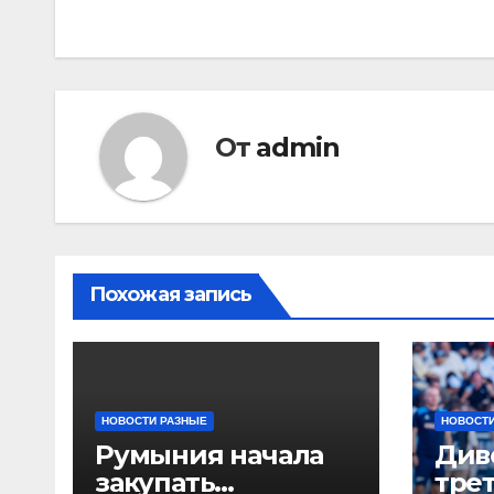
по
записям
От
admin
Похожая запись
НОВОСТИ РАЗНЫЕ
НОВОСТИ
Румыния начала
Див
закупать
тре