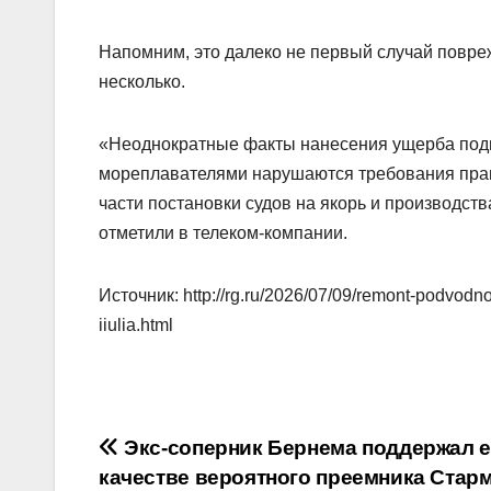
Напомним, это далеко не первый случай повре
несколько.
«Неоднократные факты нанесения ущерба подво
мореплавателями нарушаются требования прав
части постановки судов на якорь и производс
отметили в телеком-компании.
Источник: http://rg.ru/2026/07/09/remont-podvodno
iiulia.html
Навигация
Экс-соперник Бернема поддержал е
качестве вероятного преемника Стар