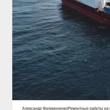
Александр ФилимоненкоРемонтные работы на п