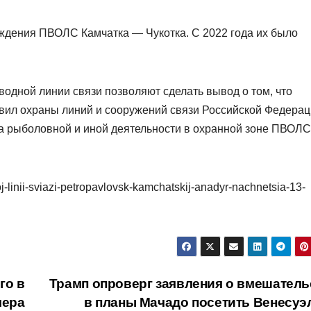
ждения ПВОЛС Камчатка — Чукотка. С 2022 года их было
дной линии связи позволяют сделать вывод о том, что
ил охраны линий и сооружений связи Российской Федерац
тва рыболовной и иной деятельности в охранной зоне ПВОЛ
j-linii-sviazi-petropavlovsk-kamchatskij-anadyr-nachnetsia-13-
го в
Трамп опроверг заявления о вмешатель
мера
в планы Мачадо посетить Венесуэ