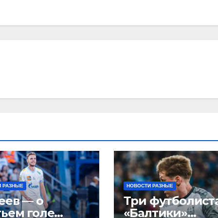
 РАЗНЫЕ
НОВОСТИ РАЗНЫЕ
еев — о
Три футболист
тьем голе
«Балтики»