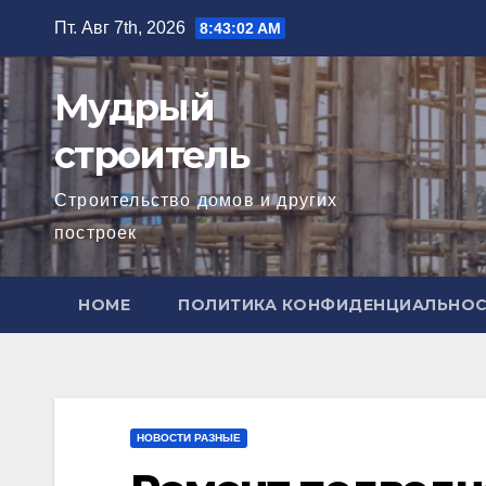
Перейти
Пт. Авг 7th, 2026
8:43:03 AM
к
содержимому
Мудрый
строитель
Строительство домов и других
построек
HOME
ПОЛИТИКА КОНФИДЕНЦИАЛЬНО
НОВОСТИ РАЗНЫЕ