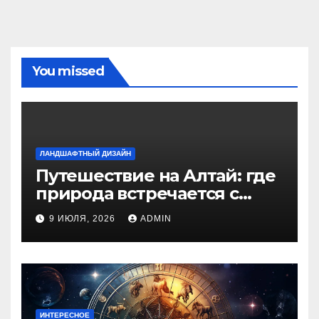
You missed
ЛАНДШАФТНЫЙ ДИЗАЙН
Путешествие на Алтай: где
природа встречается с
духом приключений
9 ИЮЛЯ, 2026
ADMIN
ИНТЕРЕСНОЕ