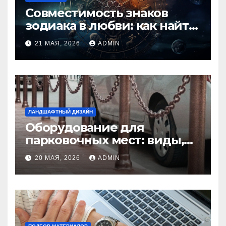
Совместимость знаков
зодиака в любви: как найти
идеальную пару и
21 МАЯ, 2026
ADMIN
избежать конфликтов
ЛАНДШАФТНЫЙ ДИЗАЙН
Оборудование для
парковочных мест: виды,
функции и нормы
20 МАЯ, 2026
ADMIN
установки