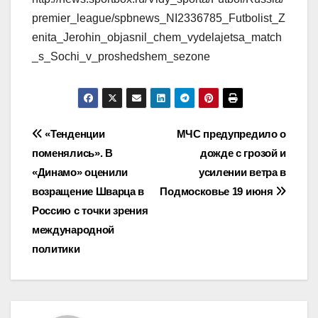
premier_league/spbnews_NI2336785_Futbolist_Z
enita_Jerohin_objasnil_chem_vydelajetsa_match
_s_Sochi_v_proshedshem_sezone
Навигация
«Тенденции
МЧС предупредило о
поменялись». В
дожде с грозой и
по
«Динамо» оценили
усилении ветра в
записям
возращение Шварца в
Подмосковье 19 июня
Россию с точки зрения
международной
политики