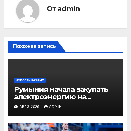
От
admin
Похожая запись
НОВОСТИ РАЗНЫЕ
Румыния начала закупать
электроэнергию на
Украине из-за дефицита
АВГ 3, 2026
ADMIN