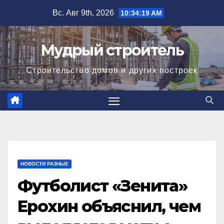
Перейти
Вс. Авг 9th, 2026
10:34:19 AM
к
содержимому
Мудрый строитель
Строительство домов и других построек
НОВОСТИ РАЗНЫЕ
Футболист «Зенита»
Ерохин объяснил, чем