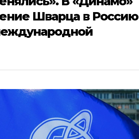
енялись». В «Динамо»
ение Шварца в Россию
 международной