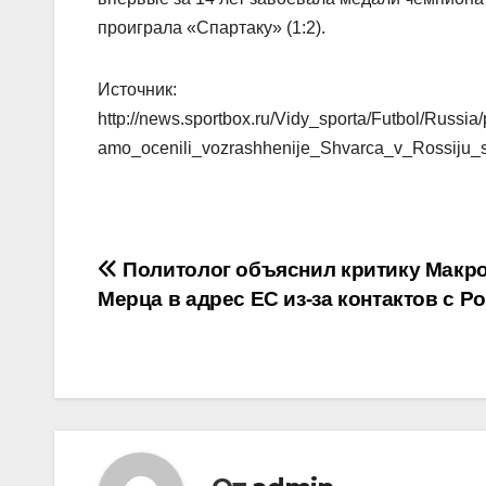
проиграла «Спартаку» (1:2).
Источник:
http://news.sportbox.ru/Vidy_sporta/Futbol/Rus
amo_ocenili_vozrashhenije_Shvarca_v_Rossiju_s_
Навигация
Политолог объяснил критику Макро
Мерца в адрес ЕС из-за контактов с Р
по
записям