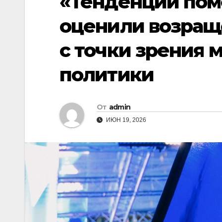
«Тенденции пом
оценили возращ
с точки зрения
политики
От
admin
ИЮН 19, 2026