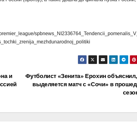
sia/premier_league/spbnews_NI2336764_Tendencii_pomenalis_
tochki_zrenija_mezhdunarodnoj_politiki
на и
Футболист «Зенита» Ерохин объяснил,
оссией
выделяется матч с «Сочи» в проше
сезо