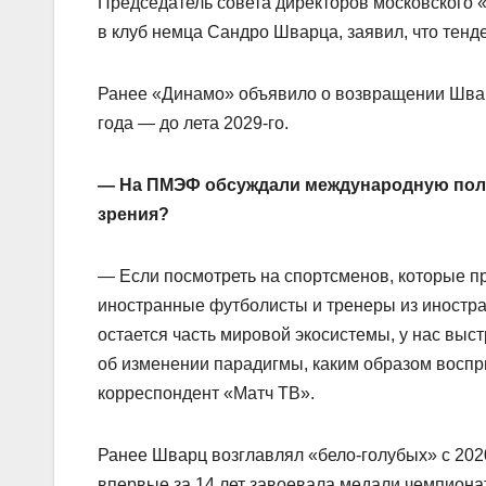
Председатель совета директоров московского 
в клуб немца Сандро Шварца, заявил, что тен
Ранее «Динамо» объявило о возвращении Шварца
года — до лета 2029‑го.
— На ПМЭФ обсуждали международную полит
зрения?
— Если посмотреть на спортсменов, которые п
иностранные футболисты и тренеры из иностра
остается часть мировой экосистемы, у нас выс
об изменении парадигмы, каким образом воспр
корреспондент «Матч ТВ».
Ранее Шварц возглавлял «бело‑голубых» с 202
впервые за 14 лет завоевала медали чемпионат