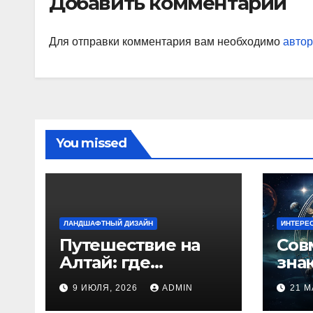
Добавить комментарий
наи
так
Для отправки комментария вам необходимо
автор
You missed
ЛАНДШАФТНЫЙ ДИЗАЙН
ИНТЕРЕ
Путешествие на
Сов
Алтай: где
зна
природа
люб
9 ИЮЛЯ, 2026
ADMIN
21 М
встречается с
иде