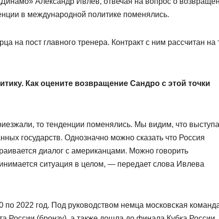
«Динамо» Александр Ивлев, отвечая на вопрос о возвраще
денции в международной политике поменялись.
 на пост главного тренера. Контракт с ним рассчитан на 
ику. Как оцените возвращение Сандро с этой точки
риезжали, то тенденции поменялись. Мы видим, что выступ
нных государств. Однозначно можно сказать что Россия
траивается диалог с американцами. Можно говорить
инимается ситуация в целом, — передает слова Ивлева
0 по 2022 год. Под руководством немца московская команд
а России (бронзу), а также дошла до финала Кубка России, 