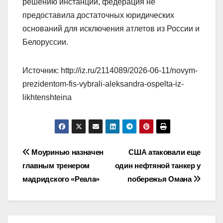
решению инстанции, федерация не
предоставила достаточных юридических
оснований для исключения атлетов из России и
Белоруссии.
Источник: http://iz.ru/2114089/2026-06-11/novym-
prezidentom-fis-vybrali-aleksandra-ospelta-iz-
likhtenshteina
Навигация
Моуринью назначен
США атаковали еще
главным тренером
один нефтяной танкер у
по
мадридского «Реала»
побережья Омана
записям