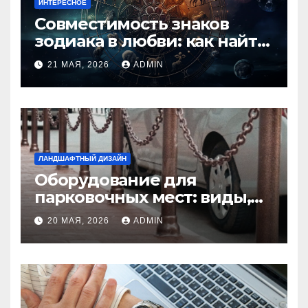
ИНТЕРЕСНОЕ
Совместимость знаков
зодиака в любви: как найти
идеальную пару и
21 МАЯ, 2026
ADMIN
избежать конфликтов
ЛАНДШАФТНЫЙ ДИЗАЙН
Оборудование для
парковочных мест: виды,
функции и нормы
20 МАЯ, 2026
ADMIN
установки