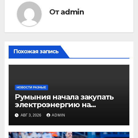
От
admin
Похожая запись
НОВОСТИ РАЗНЫЕ
Румыния начала закупать
электроэнергию на
Украине из-за дефицита
АВГ 3, 2026
ADMIN