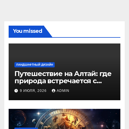
You missed
ЛАНДШАФТНЫЙ ДИЗАЙН
Путешествие на Алтай: где
природа встречается с
духом приключений
9 ИЮЛЯ, 2026
ADMIN