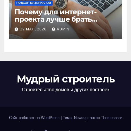
ПОДБОР МАТЕРИАЛОВ
Почему для интернет-
проекта лучше брать
отдельный сервер:
19 МАЯ, 2026
ADMIN
преимущества и ключевые
аспекты
Мудрый строитель
Строительство домов и других построек
Сайт работает на WordPress
|
Тема: Newsup, автор
Themeansar