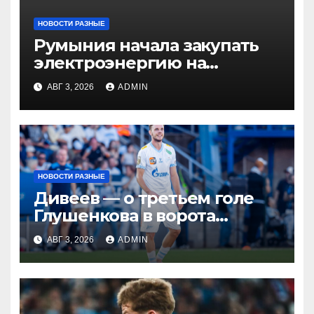
НОВОСТИ РАЗНЫЕ
Румыния начала закупать
электроэнергию на
Украине из-за дефицита
АВГ 3, 2026
ADMIN
НОВОСТИ РАЗНЫЕ
Дивеев — о третьем голе
Глушенкова в ворота
«Оренбурга»: «Напомнил
АВГ 3, 2026
ADMIN
Джону Джону, что
наигрывали в такой
ситуации»