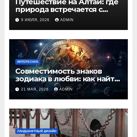
Путешествие на Алтай: где
природа встречается с
духом приключений
9 ИЮЛЯ, 2026
ADMIN
ИНТЕРЕСНОЕ
Совместимость знаков
зодиака в любви: как найти
идеальную пару и
21 МАЯ, 2026
ADMIN
избежать конфликтов
ЛАНДШАФТНЫЙ ДИЗАЙН