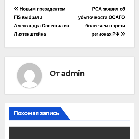
Навигация
Новым президентом
РСА заявил об
FIS выбрали
убыточности ОСАГО
по
Александра Оспельта из
более чем в трети
записям
Лихтенштейна
регионах РФ
От
admin
Похожая запись