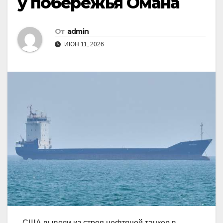
у побережья Омана
От
admin
ИЮН 11, 2026
США вывели из строя нефтяной танкер в