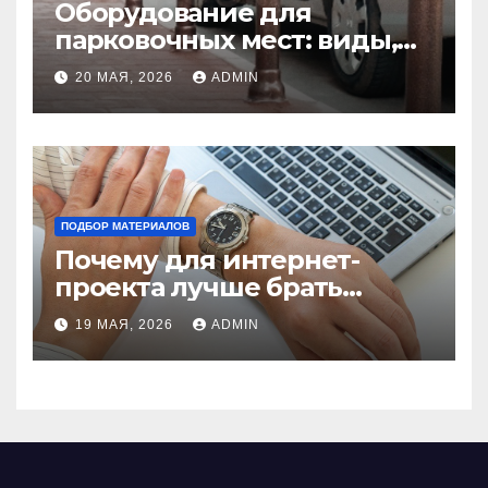
Оборудование для
парковочных мест: виды,
функции и нормы
20 МАЯ, 2026
ADMIN
установки
ПОДБОР МАТЕРИАЛОВ
Почему для интернет-
проекта лучше брать
отдельный сервер:
19 МАЯ, 2026
ADMIN
преимущества и ключевые
аспекты