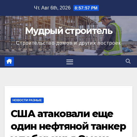
Перейти
Чт. Авг 6th, 2026
8:57:58 PM
к
содержимому
Мудрый строитель
Строительство домов и других построек
НОВОСТИ РАЗНЫЕ
США атаковали еще
один нефтяной танкер