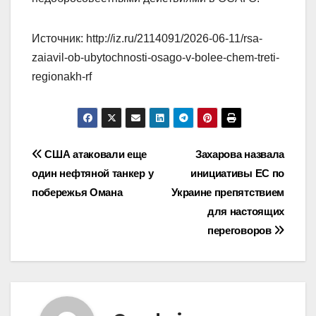
Источник: http://iz.ru/2114091/2026-06-11/rsa-
zaiavil-ob-ubytochnosti-osago-v-bolee-chem-treti-
regionakh-rf
Навигация
США атаковали еще
Захарова назвала
один нефтяной танкер у
инициативы ЕС по
по
побережья Омана
Украине препятствием
записям
для настоящих
переговоров