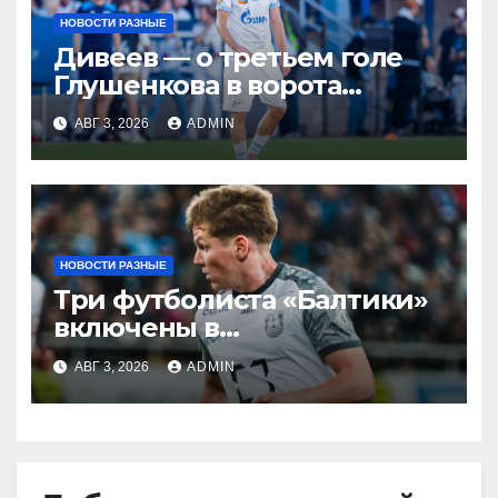
НОВОСТИ РАЗНЫЕ
Дивеев — о третьем голе
Глушенкова в ворота
«Оренбурга»: «Напомнил
АВГ 3, 2026
ADMIN
Джону Джону, что
наигрывали в такой
ситуации»
НОВОСТИ РАЗНЫЕ
Три футболиста «Балтики»
включены в
символическую сборную
АВГ 3, 2026
ADMIN
2‑го тура РПЛ по версии
подписчиков МАТЧ
ПРЕМЬЕР