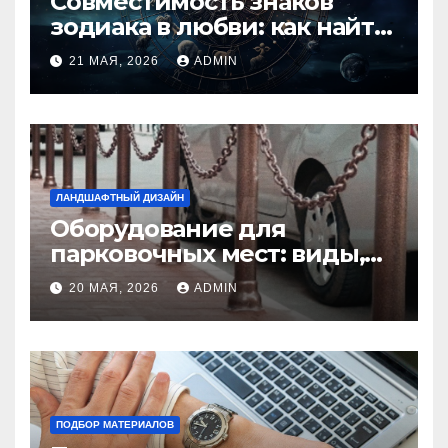
Совместимость знаков
зодиака в любви: как найти
идеальную пару и
21 МАЯ, 2026
ADMIN
избежать конфликтов
ЛАНДШАФТНЫЙ ДИЗАЙН
Оборудование для
парковочных мест: виды,
функции и нормы
20 МАЯ, 2026
ADMIN
установки
ПОДБОР МАТЕРИАЛОВ