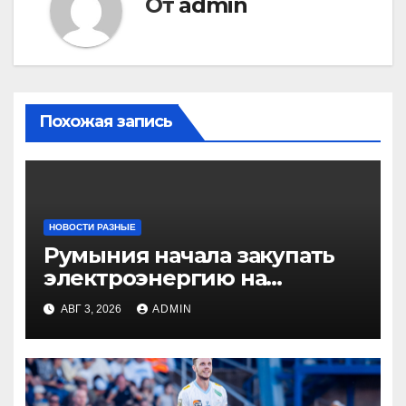
От
admin
Похожая запись
НОВОСТИ РАЗНЫЕ
Румыния начала закупать
электроэнергию на
Украине из-за дефицита
АВГ 3, 2026
ADMIN