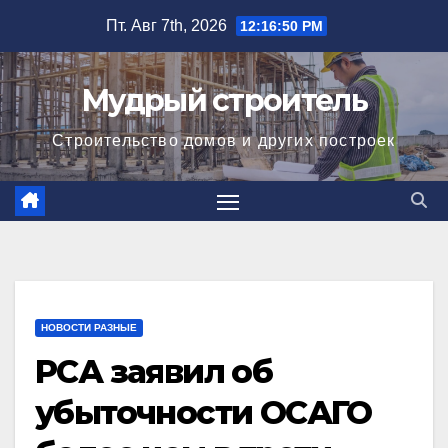
Перейти
Пт. Авг 7th, 2026
12:16:51 PM
к
содержимому
Мудрый строитель
Строительство домов и других построек
НОВОСТИ РАЗНЫЕ
РСА заявил об
убыточности ОСАГО