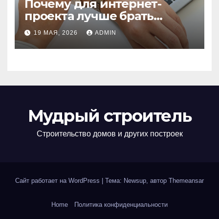
Почему для интернет-
проекта лучше брать
отдельный сервер:
19 МАЯ, 2026
ADMIN
преимущества и ключевые
аспекты
Мудрый строитель
Строительство домов и других построек
Сайт работает на WordPress
|
Тема: Newsup, автор
Themeansar
Home
Политика конфиденциальности