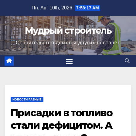
Перейти
Пн. Авг 10th, 2026
7:58:18 AM
к
содержимому
Мудрый строитель
Строительство домов и других построек
НОВОСТИ РАЗНЫЕ
Присадки в топливо
стали дефицитом. А