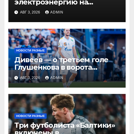
электроэнергию на
Украине из-за дефицита
АВГ 3, 2026
ADMIN
НОВОСТИ РАЗНЫЕ
Дивеев — о третьем голе
Глушенкова в ворота
«Оренбурга»: «Напомнил
АВГ 3, 2026
ADMIN
Джону Джону, что
наигрывали в такой
ситуации»
НОВОСТИ РАЗНЫЕ
Три футболиста «Балтики»
включены в