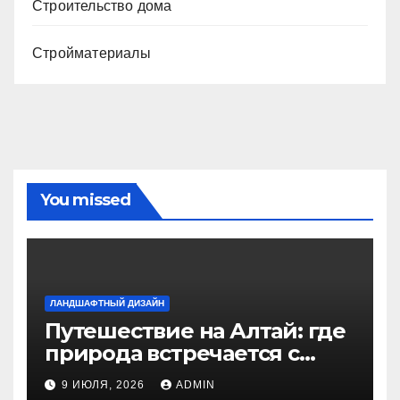
Строительство дома
Стройматериалы
You missed
ЛАНДШАФТНЫЙ ДИЗАЙН
Путешествие на Алтай: где
природа встречается с
духом приключений
9 ИЮЛЯ, 2026
ADMIN