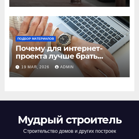
установки
ПОДБОР МАТЕРИАЛОВ
Почему для интернет-
проекта лучше брать
отдельный сервер:
19 МАЯ, 2026
ADMIN
преимущества и ключевые
аспекты
Мудрый строитель
Строительство домов и других построек