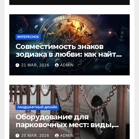
ИНТЕРЕСНОЕ
Совместимость знаков
зодиака в любви: как найти
идеальную пару и
21 МАЯ, 2026
ADMIN
избежать конфликтов
ЛАНДШАФТНЫЙ ДИЗАЙН
Оборудование для
парковочных мест: виды,
функции и нормы
20 МАЯ, 2026
ADMIN