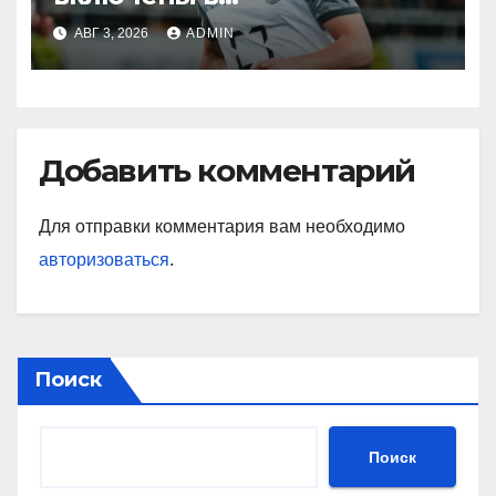
символическую сборную
АВГ 3, 2026
ADMIN
2‑го тура РПЛ по версии
подписчиков МАТЧ
ПРЕМЬЕР
Добавить комментарий
Для отправки комментария вам необходимо
авторизоваться
.
Поиск
Поиск